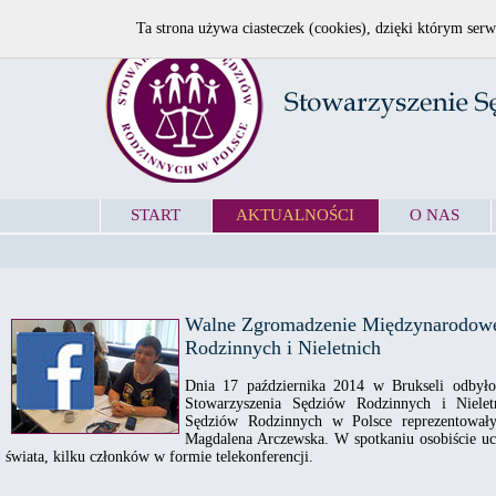
Ta strona używa ciasteczek (cookies), dzięki którym serw
START
AKTUALNOŚCI
O NAS
Walne Zgromadzenie Międzynarodowe
Rodzinnych i Nieletnich
Dnia 17 października 2014 w Brukseli odbył
Stowarzyszenia Sędziów Rodzinnych i Nielet
Sędziów Rodzinnych w Polsce reprezentowały
Magdalena Arczewska. W spotkaniu osobiście uc
świata, kilku członków w formie telekonferencji.