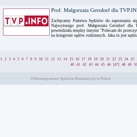
Prof. Małgorzata Gersdorf dla TVP.I
Zachęcamy Państwa Sędziów do zapoznania się
Najwyższego prof. Małgorzata Gersdorf dla
powiedziała między innymi "Polecam do przeczyta
na kongresie sądów rodzinnych. Jaka to jest sędzi
1
2
3
4
5
6
7
8
9
10
11
12
13
14
15
16
17
18
19
20
21
22
23
24
25
40
41
42
43
44
45
46
[47]
48
49
5
©Stowarzyszenie Sędziów Rodzinnych w Polsce