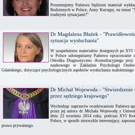
Prezentujemy Państwu Sędziom materiał wykł
Rodzinnych w Polsce, Anny Kurzępy, na temat "S
trudnymi sytuacjami?"
Dr Magdalena Błażek - "Prawidłowośc
sytuacja wysłuchania"
W uzupełnieniu materiałów dostępnych po XVI 
w Polsce udostępniamy Państwu opracowanie 
Ośrodka Diagnostyczno -Konsultacyjnego prz
naukowego w Zakładzie Psychologii Osobow
Gdańskiego, dotyczące psychologicznych aspektów wysłuchania małoletniego 
Dr Michał Wojewoda - "Stwierdzenie 
przez sędziego krajowego"
Wychodząc naprzeciw oczekiwaniom Państwa sędz
przez jej autora dr Michała Wojewodę z Uniwe
dniu 22 września 2014 roku, podczas XVI Ko
Polsce, w sposób niezwykle interesujący, zapoz
prawa prywatnego.