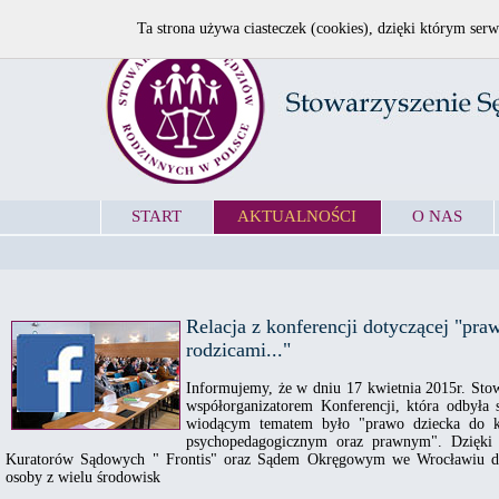
Ta strona używa ciasteczek (cookies), dzięki którym serw
START
AKTUALNOŚCI
O NAS
Relacja z konferencji dotyczącej "pra
rodzicami..."
Informujemy, że w dniu 17 kwietnia 2015r. Sto
współorganizatorem Konferencji, która odbył
wiodącym tematem było "prawo dziecka do ko
psychopedagogicznym oraz prawnym". Dzięki 
Kuratorów Sądowych " Frontis" oraz Sądem Okręgowym we Wrocławiu do 
osoby z wielu środowisk