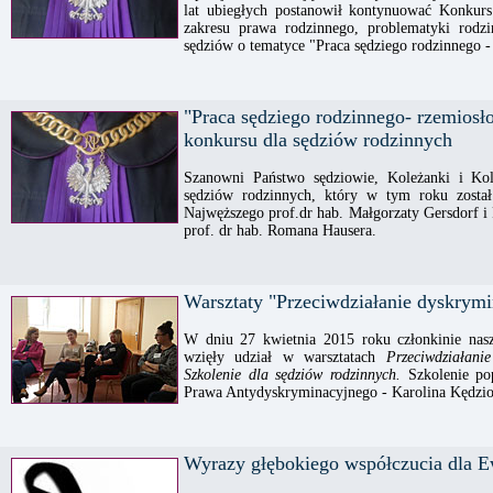
lat ubiegłych postanowił kontynuować Konkurs
zakresu prawa rodzinnego, problematyki rodz
sędziów o tematyce "Praca sędziego rodzinnego -
"Praca sędziego rodzinnego- rzemiosło
konkursu dla sędziów rodzinnych
Szanowni Państwo sędziowie, Koleżanki i Kol
sędziów rodzinnych, który w tym roku został
Najwęższego prof.dr hab. Małgorzaty Gersdorf 
prof. dr hab. Romana Hausera.
Warsztaty "Przeciwdziałanie dyskrymi
W dniu 27 kwietnia 2015 roku członkinie nasze
wzięły udział w warsztatach
Przeciwdziałani
Szkolenie dla sędziów rodzinnych.
Szkolenie po
Prawa Antydyskryminacyjnego - Karolina Kędzior
Wyrazy głębokiego współczucia dla 