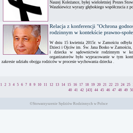
Naszej Koleżance, byłej wieloletniej Prezes St
Waszkiewicz wyrazy głębokiego współczucia z 
Relacja z konferencji "Ochrona godno
rodzinnym w kontekście prawno-społ
W dniu 15 kwietnia 2015r. w Zamościu odbyła 
Dzieci i Ojców im. Św. Jana Bosko w Zamościu, 
i dziecka w sądownictwie rodzinnym w kon
organizatorów było wypracowanie w tym kont
zakresie udziału obojga rodziców w procesie wychowania dziecka .
1
2
3
4
5
6
7
8
9
10
11
12
13
14
15
16
17
18
19
20
21
22
23
24
25
40
41
42
[43]
44
45
46
47
48
49
5
©Stowarzyszenie Sędziów Rodzinnych w Polsce