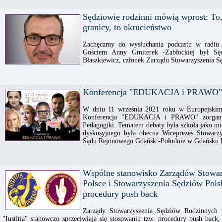
Sędziowie rodzinni mówią wprost: To, c
granicy, to okrucieństwo
Zachęcamy do wysłuchania podcastu w radiu
Gościem Anny Gmiterek -Zabłockiej był Sę
Błaszkiewicz, członek Zarządu Stowarzyszenia 
Konferencja "EDUKACJA i PRAWO"
W dniu 11 września 2021 roku w Europejskim
Konferencja "EDUKACJA i PRAWO" zorgani
Pedagogiki. Tematem debaty była szkoła jako mie
dyskusyjnego była obecna Wiceprezes Stowarz
Sądu Rejonowego Gdańsk -Południe w Gdańsku K
Wspólne stanowisko Zarządów Stowa
Polsce i Stowarzyszenia Sędziów Polsk
procedury push back
Zarządy Stowarzyszenia Sędziów Rodzinnych 
"Iustitia" stanowczo sprzeciwiają się stosowaniu tzw. procedury push back