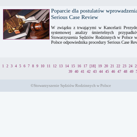
Poparcie dla postulatów wprowadzeni
Serious Case Review
W związku z trwającymi w Kancelarii Prezyde
systemowej analizy śmiertelnych przypad
Stowarzyszenia Sędziów Rodzinnych w Polsce w
Polsce odpowiednika procedury Serious Case Rev
1
2
3
4
5
6
7
8
9
10
11
12
13
14
15
16
17
[18]
19
20
21
22
23
24
2
39
40
41
42
43
44
45
46
47
48
49
©Stowarzyszenie Sędziów Rodzinnych w Polsce