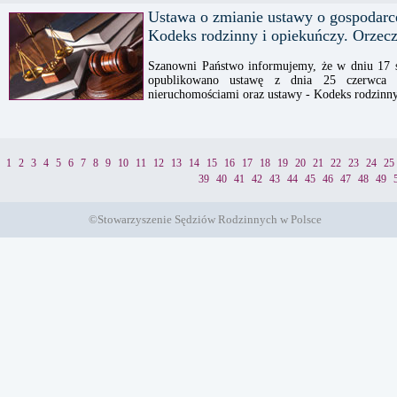
Ustawa o zmianie ustawy o gospodarc
Kodeks rodzinny i opiekuńczy. Orzec
Szanowni Państwo informujemy, że w dniu 17 s
opublikowano ustawę z dnia 25 czerwca 
nieruchomościami oraz ustawy - Kodeks rodzinny
1
2
3
4
5
6
7
8
9
10
11
12
13
14
15
16
17
18
19
20
21
22
23
24
25
39
40
41
42
43
44
45
46
47
48
49
©Stowarzyszenie Sędziów Rodzinnych w Polsce