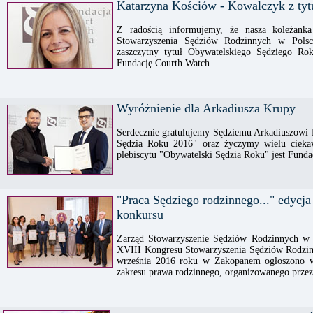
Katarzyna Kościów - Kowalczyk z ty
Z radością informujemy, że nasza koleżanka
Stowarzyszenia Sędziów Rodzinnych w Pols
zaszczytny tytuł Obywatelskiego Sędziego Ro
Fundację Courth Watch.
Wyróżnienie dla Arkadiusza Krupy
Serdecznie gratulujemy Sędziemu Arkadiuszowi 
Sędzia Roku 2016" oraz życzymy wielu cieka
plebiscytu "Obywatelski Sędzia Roku" jest Funda
"Praca Sędziego rodzinnego..." edycj
konkursu
Zarząd Stowarzyszenie Sędziów Rodzinnych w P
XVIII Kongresu Stowarzyszenia Sędziów Rodzinn
września 2016 roku w Zakopanem ogłoszono w
zakresu prawa rodzinnego, organizowanego przez