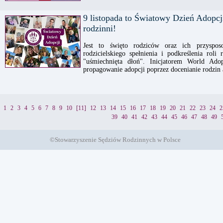
9 listopada to Światowy Dzień Adopcji
rodzinni!
Jest to święto rodziców oraz ich przysposo
rodzicielskiego spełnienia i podkreślenia rol
"uśmiechnięta dłoń". Inicjatorem World Ado
propagowanie adopcji poprzez docenianie rodzin
1
2
3
4
5
6
7
8
9
10
[11]
12
13
14
15
16
17
18
19
20
21
22
23
24
2
39
40
41
42
43
44
45
46
47
48
49
©Stowarzyszenie Sędziów Rodzinnych w Polsce