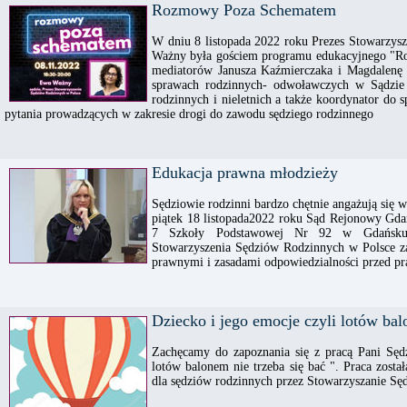
Rozmowy Poza Schematem
W dniu 8 listopada 2022 roku Prezes Stowarzy
Ważny była gościem programu edukacyjnego "
mediatorów Janusza Kaźmierczaka i Magdalenę 
sprawach rodzinnych- odwoławczych w Sądzi
rodzinnych i nieletnich a także koordynator do
pytania prowadzących w zakresie drogi do zawodu sędziego rodzinnego
Edukacja prawna młodzieży
Sędziowie rodzinni bardzo chętnie angażują się 
piątek 18 listopada2022 roku Sąd Rejonowy Gda
7 Szkoły Podstawowej Nr 92 w Gdańsku. 
Stowarzyszenia Sędziów Rodzinnych w Polsce z
prawnymi i zasadami odpowiedzialności przed p
Dziecko i jego emocje czyli lotów bal
Zachęcamy do zapoznania się z pracą Pani Sędz
lotów balonem nie trzeba się bać ". Praca zos
dla sędziów rodzinnych przez Stowarzyszanie Sę