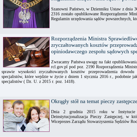
Szanowni Państwo, w Dzienniku Ustaw z dnia 30 
2316 zostało opublikowane Rozporządzenie Minis
Regulamin urzędowania sądów powszechnych, któr
Rozporządzenia Ministra Sprawiedliw
zryczałtowanych kosztów przeprowadz
opiniodawczego zespołu sądowych spe
Zwracamy Państwa uwagę na fakt opublikowania 
rcl.gov.pl pod poz. 2190 Rozporządzenia Minist
sprawie wysokości zryczałtowanych kosztów przeprowadzenia dowodu 
specjalistów, które wejdzie w życie z dniem 1 stycznia 2016 r., podobnie 
specjalistów ( Dz. U. z 2015 r. poz. 1418).
Okrągły stół na temat pieczy zastępcze
Dnia 2 grudnia 2015 roku w Instytucie 
Deinstytucjonalizacja Pieczy Zastępczej, w k
Wiceprezes Zarządu Stowarzyszenia Sędziów Ro