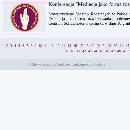
Konferencja "Mediacja jako forma ro
Stowarzyszenie Sędziów Rodzinnych w Polsce j
"Mediacja jako forma rozwiązywania problemów
Centrum Solidarności w Gdańsku w dniu 10 grud
1
2
3
4
5
6
7
8
9
10
11
12
13
14
15
16
17
18
19
20
21
22
23
24
25
39
40
41
42
43
44
45
46
47
48
49
©Stowarzyszenie Sędziów Rodzinnych w Polsce