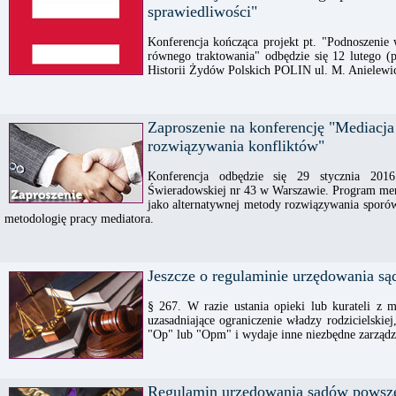
sprawiedliwości"
Konferencja kończąca projekt pt. "Podnoszenie 
równego traktowania" odbędzie się 12 lutego 
Historii Żydów Polskich POLIN ul. M. Anielewic
Zaproszenie na konferencję "Mediacj
rozwiązywania konfliktów"
Konferencja odbędzie się 29 stycznia 201
Świeradowskiej nr 43 w Warszawie. Program mery
jako alternatywnej metody rozwiązywania spor
metodologię pracy mediatora.
Jeszcze o regulaminie urzędowania 
§ 267. W razie ustania opieki lub kurateli z 
uzasadniające ograniczenie władzy rodzicielskie
"Op" lub "Opm" i wydaje inne niezbędne zarządz
Regulamin urzędowania sądów powsz