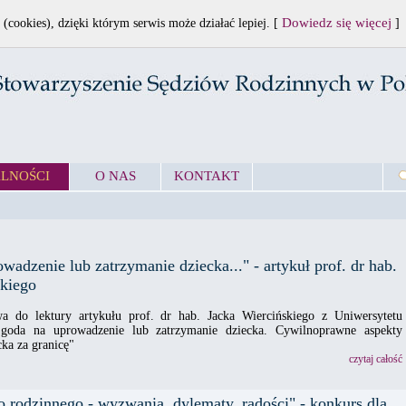
Dowiedz się więcej
 (cookies), dzięki którym serwis może działać lepiej. [
]
LNOŚCI
O NAS
KONTAKT
wadzenie lub zatrzymanie dziecka..." - artykuł prof. dr hab.
skiego
a do lektury artykułu prof. dr hab. Jacka Wiercińskiego z Uniwersytetu
goda na uprowadzenie lub zatrzymanie dziecka. Cywilnoprawne aspekty
ka za granicę"
czytaj całość
o rodzinnego - wyzwania, dylematy, radości" - konkurs dla