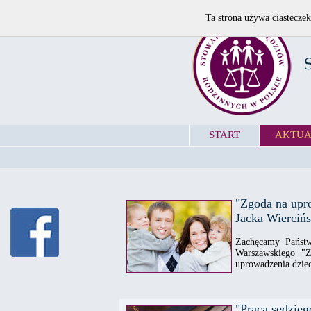
Ta strona używa ciasteczek
START
AKTUA
"Zgoda na upro
Jacka Wierciń
Zachęcamy Państw
Warszawskiego "Z
uprowadzenia dziec
"Praca sędzieg