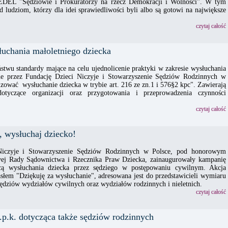
EDEL "Sędziowie i Prokuratorzy na rzecz Demokracji i Wolności". W tym
 ludziom, którzy dla idei sprawiedliwości byli albo są gotowi na największe
czytaj całość
uchania małoletniego dziecka
twu standardy mające na celu ujednolicenie praktyki w zakresie wysłuchania
ne przez Fundację Dzieci Niczyje i Stowarzyszenie Sędziów Rodzinnych w
izować wysłuchanie dziecka w trybie art. 216 ze zn.1 i 576§2 kpc". Zawierają
tyczące organizacji oraz przygotowania i przeprowadzenia czynności
czytaj całość
, wysłuchaj dziecko!
Niczyje i Stowarzyszenie Sędziów Rodzinnych w Polsce, pod honorowym
wej Rady Sądownictwa i Rzecznika Praw Dziecka, zainaugurowały kampanię
ącą wysłuchania dziecka przez sędziego w postępowaniu cywilnym. Akcja
słem "Dziękuję za wysłuchanie", adresowana jest do przedstawicieli wymiaru
sędziów wydziałów cywilnych oraz wydziałów rodzinnych i nieletnich.
czytaj całość
p.k. dotycząca także sędziów rodzinnych