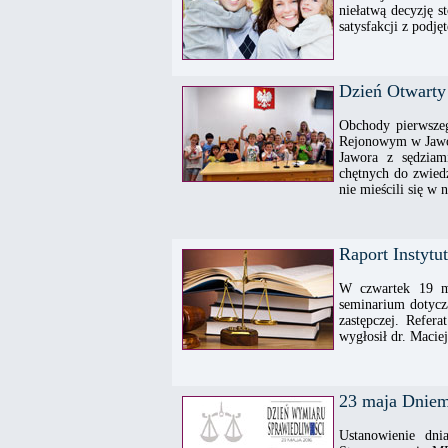
niełatwą decyzję 
satysfakcji z podję
Dzień Otwart
Obchody pierwszeg
Rejonowym w Jawor
Jawora z sędziami
chętnych do zwiedz
nie mieścili się w 
Raport Instyt
W czwartek 19 ma
seminarium dotycz
zastępczej. Refer
wygłosił dr. Macie
23 maja Dniem
Ustanowienie dn