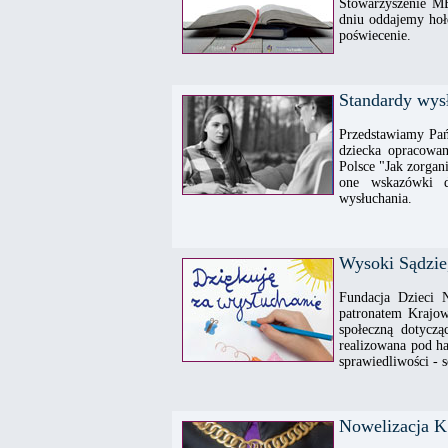
Stowarzyszenie M
dniu oddajemy hołd
poświecenie.
Standardy wysł
Przedstawiamy Pańs
dziecka opracowa
Polsce "Jak zorgan
one wskazówki do
wysłuchania.
Wysoki Sądzie
Fundacja Dzieci 
patronatem Krajo
społeczną dotycz
realizowana pod ha
sprawiedliwości - 
Nowelizacja K.