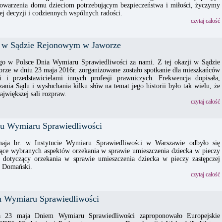
stowarzenia domu dzieciom potrzebującym bezpieczeństwa i miłości, życzymy
tej decyzji i codziennych wspólnych radości.
czytaj całość
y w Sądzie Rejonowym w Jaworze
o w Polsce Dnia Wymiaru Sprawiedliwości za nami. Z tej okazji w Sądzie
ze w dniu 23 maja 2016r. zorganizowane zostało spotkanie dla mieszkańców
 i przedstawicielami innych profesji prawniczych. Frekwencja dopisała,
ania Sądu i wysłuchania kilku słów na temat jego historii było tak wielu, że
największej sali rozpraw.
czytaj całość
utu Wymiaru Sprawiedliwości
ja br. w Instytucie Wymiaru Sprawiedliwości w Warszawie odbyło się
ące wybranych aspektów orzekania w sprawie umieszczenia dziecka w pieczy
at dotyczący orzekania w sprawie umieszczenia dziecka w pieczy zastępczej
j Domański.
czytaj całość
 Wymiaru Sprawiedliwości
ia 23 maja Dniem Wymiaru Sprawiedliwości zaproponowało Europejskie