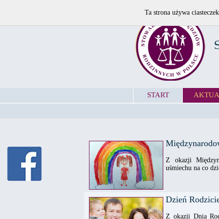
Ta strona używa ciasteczek
START
AKTUA
Międzynarodo
Z okazji Między
uśmiechu na co dzi
Dzień Rodzici
Z okazji Dnia Rod