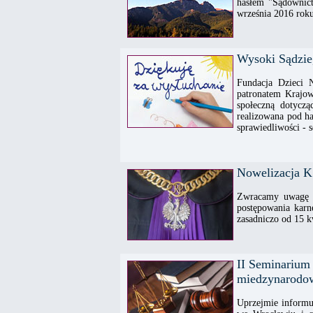
hasłem "Sądownict
września 2016 roku
Wysoki Sądzie
Fundacja Dzieci 
patronatem Krajo
społeczną dotycz
realizowana pod ha
sprawiedliwości - 
Nowelizacja K.
Zwracamy uwagę P
postępowania karn
zasadniczo od 15 k
II Seminarium
miedzynarodo
Uprzejmie informu