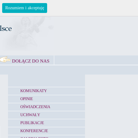
Rozumiem i akceptuję
DOŁĄCZ DO NAS
KOMUNIKATY
OPINIE
OŚWIADCZENIA
UCHWAŁY
PUBLIKACJE
KONFERENCJE