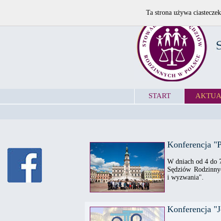
Ta strona używa ciasteczek
START
AKTUA
Konferencja "P
W dniach od 4 do 
Sędziów Rodzinnyc
i wyzwania".
Konferencja "Je