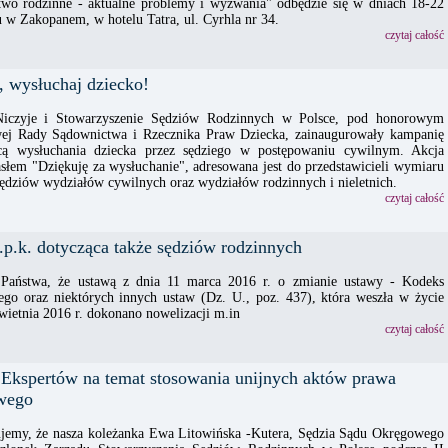
wo rodzinne - aktualne problemy i wyzwania" odbędzie się w dniach 18-22
 w Zakopanem, w hotelu Tatra, ul. Cyrhla nr 34.
czytaj całość
, wysłuchaj dziecko!
Niczyje i Stowarzyszenie Sędziów Rodzinnych w Polsce, pod honorowym
wej Rady Sądownictwa i Rzecznika Praw Dziecka, zainaugurowały kampanię
ącą wysłuchania dziecka przez sędziego w postępowaniu cywilnym. Akcja
słem "Dziękuję za wysłuchanie", adresowana jest do przedstawicieli wymiaru
sędziów wydziałów cywilnych oraz wydziałów rodzinnych i nieletnich.
czytaj całość
p.k. dotycząca także sędziów rodzinnych
aństwa, że ustawą z dnia 11 marca 2016 r. o zmianie ustawy - Kodeks
ego oraz niektórych innych ustaw (Dz. U., poz. 437), która weszła w życie
wietnia 2016 r. dokonano nowelizacji m.in
czytaj całość
 Ekspertów na temat stosowania unijnych aktów prawa
wego
jemy, że nasza koleżanka Ewa Litowińska -Kutera, Sędzia Sądu Okręgowego