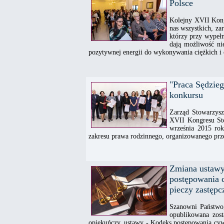
Polsce
Kolejny XVII Kong
nas wszystkich, za
którzy przy wypełn
dają możliwość nie
pozytywnej energii do wykonywania ciężkich 
"Praca Sędzie
konkursu
Zarząd Stowarzysz
XVII Kongresu Sto
września 2015 ro
zakresu prawa rodzinnego, organizowanego prz
Zmiana ustawy
postępowania c
pieczy zastępc
Szanowni Państwo,
opublikowana zost
opiekuńczy, ustawy - Kodeks postępowania cywi