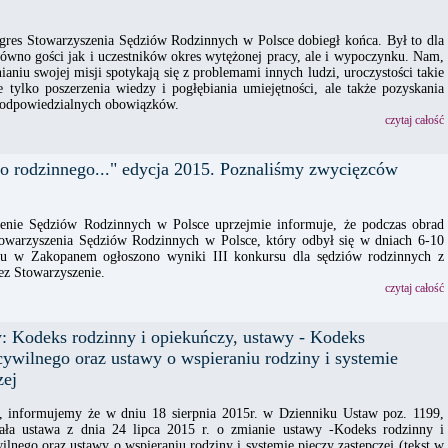
res Stowarzyszenia Sędziów Rodzinnych w Polsce dobiegł końca. Był to dla
równo gości jak i uczestników okres wytężonej pracy, ale i wypoczynku. Nam,
ianiu swojej misji spotykają się z problemami innych ludzi, uroczystości takie
 tylko poszerzenia wiedzy i pogłębiania umiejętności, ale także pozyskania
i odpowiedzialnych obowiązków.
czytaj całość
go rodzinnego..." edycja 2015. Poznaliśmy zwycięzców
enie Sędziów Rodzinnych w Polsce uprzejmie informuje, że podczas obrad
warzyszenia Sędziów Rodzinnych w Polsce, który odbył się w dniach 6-10
ku w Zakopanem ogłoszono wyniki III konkursu dla sędziów rodzinnych z
ez Stowarzyszenie.
czytaj całość
: Kodeks rodzinny i opiekuńczy, ustawy - Kodeks
ywilnego oraz ustawy o wspieraniu rodziny i systemie
zej
 informujemy że w dniu 18 sierpnia 2015r. w Dzienniku Ustaw poz. 1199,
ała ustawa z dnia 24 lipca 2015 r. o zmianie ustawy -Kodeks rodzinny i
lnego oraz ustawy o wspieraniu rodziny i systemie pieczy zastępczej (tekst w