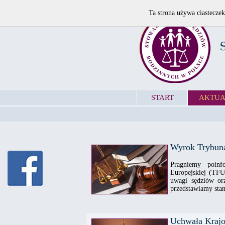
Ta strona używa ciasteczek
START
AKTUA
Wyrok Trybuna
Pragniemy poinf
Europejskiej (TF
uwagi sędziów or
przedstawiamy stan
Uchwała Krajo