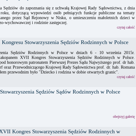
 Sędziów do zapoznania się z uchwałą Krajowej Rady Sądownictwa, z dnia
roku, dotyczącą wypowiedzi osób pełniących funkcje publiczne na tematy
danego przez Sąd Rejonowy w Nisku, o umieszczeniu małoletnich dzieci w
o-wychowawczej i rodzinie zastępczej.
czytaj całość
I Kongresu Stowarzyszenia Sędziów Rodzinnych w Polsce
szenia Sędziów Rodzinnych w Polsce w dniach 6 - 10 września 2015r.
Zakopanem XVII Kongres Stowarzyszenia Sędziów Rodzinnych w Polsce.
 pod honorowym patronatem Pierwszej Prezes Sądu Najwyższego prof. dr hab.
rf oraz Przewodniczącego Krajowej Rady Sądownictwa prof. dr. hab. Romana
słem przewodnim było "Dziecko i rodzina w dobie otwartych granic".
czytaj całość
towarzyszenia Sędziów Sądów Rodzinnych w Polsce
obejrzyj galerię
 XVII Kongres Stowarzyszenia Sędziów Rodzinnych w