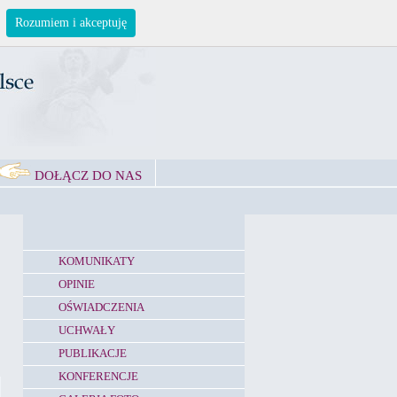
Rozumiem i akceptuję
DOŁĄCZ DO NAS
KOMUNIKATY
OPINIE
OŚWIADCZENIA
UCHWAŁY
PUBLIKACJE
KONFERENCJE