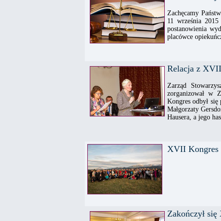
Zachęcamy Państwa
11 września 2015 
postanowienia wy
placówce opiekuńcz
Relacja z XVI
Zarząd Stowarzy
zorganizował w 
Kongres odbył się
Małgorzaty Gersdo
Hausera, a jego ha
XVII Kongres S
Zakończył się