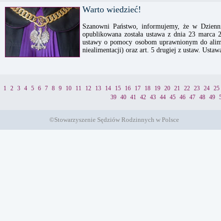
Warto wiedzieć!
Szanowni Państwo, informujemy, że w Dzienn
opublikowana została ustawa z dnia 23 marca 
ustawy o pomocy osobom uprawnionym do alimen
niealimentacji) oraz art. 5 drugiej z ustaw. Usta
1
2
3
4
5
6
7
8
9
10
11
12
13
14
15
16
17
18
19
20
21
22
23
24
25
39
40
41
42
43
44
45
46
47
48
49
©Stowarzyszenie Sędziów Rodzinnych w Polsce