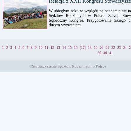
Relacja z XXII Kongresu Stowarzysz
W ubiegłym roku ze względu na pandemię nie ud
Sędziów Rodzinnych w Polsce. Zarząd Stowa
tegoroczny Kongres. Przygotowanie takiego p
dużym wyzwaniem.
1
2
3
4
5
6
7
8
9
10
11
12
13
14
15
16
[17]
18
19
20
21
22
23
24
2
39
40
41
©Stowarzyszenie Sędziów Rodzinnych w Polsce