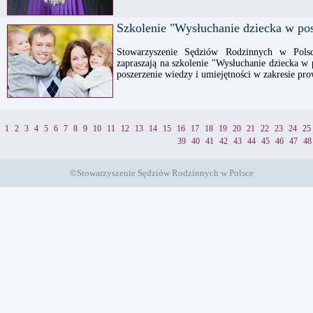
Szkolenie "Wysłuchanie dziecka w p
Stowarzyszenie Sędziów Rodzinnych w Polsc
zapraszają na szkolenie "Wysłuchanie dziecka w
poszerzenie wiedzy i umiejętności w zakresie pr
1
2
3
4
5
6
7
8
9
10
11
12
13
14
15
16
17
18
19
20
21
22
23
24
25
39
40
41
42
43
44
45
46
47
48
©Stowarzyszenie Sędziów Rodzinnych w Polsce