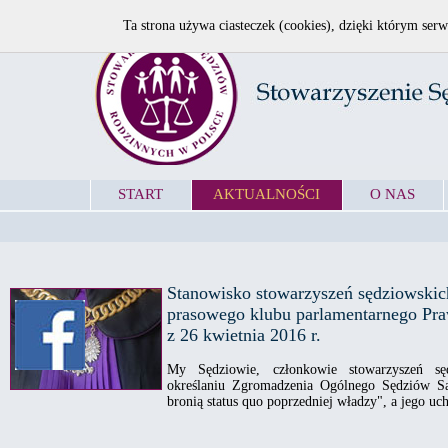
Ta strona używa ciasteczek (cookies), dzięki którym serw
START
AKTUALNOŚCI
O NAS
Stanowisko stowarzyszeń sędziowskic
prasowego klubu parlamentarnego Pra
z 26 kwietnia 2016 r.
My Sędziowie, członkowie stowarzyszeń sęd
określaniu Zgromadzenia Ogólnego Sędziów Są
bronią status quo poprzedniej władzy", a jego uch