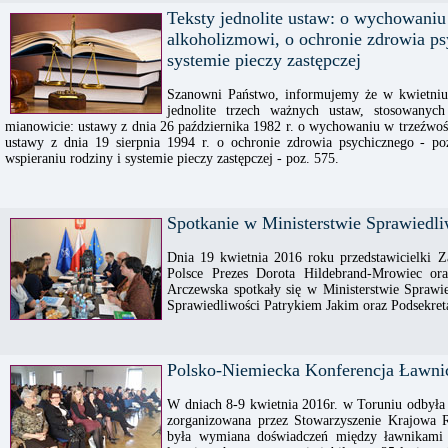
Teksty jednolite ustaw: o wychowaniu
alkoholizmowi, o ochronie zdrowia ps
systemie pieczy zastępczej
Szanowni Państwo, informujemy że w kwietniu
jednolite trzech ważnych ustaw, stosowanyc
mianowicie: ustawy z dnia 26 października 1982 r. o wychowaniu w trzeźwośc
ustawy z dnia 19 sierpnia 1994 r. o ochronie zdrowia psychicznego - po
wspieraniu rodziny i systemie pieczy zastępczej - poz. 575.
Spotkanie w Ministerstwie Sprawiedli
Dnia 19 kwietnia 2016 roku przedstawicielki 
Polsce Prezes Dorota Hildebrand-Mrowiec o
Arczewska spotkały się w Ministerstwie Sprawi
Sprawiedliwości Patrykiem Jakim oraz Podsekre
Polsko-Niemiecka Konferencja Ławni
W dniach 8-9 kwietnia 2016r. w Toruniu odbyła
zorganizowana przez Stowarzyszenie Krajowa 
była wymiana doświadczeń między ławnikami n