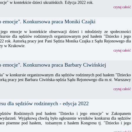
ocje" w kontekście dzieci ukraińskich. Edycja 2022 rok.
czytaj całość
go emocje". Konkursowa praca Moniki Czajki
jego emocje w kontekście obserwacji dzieci i młodzieży ze społeczności
rsie dla sędziów rodzinnych organizowanym pod hasłem "Dziecko i jego
22 rok. Autorką pracy jest Pani Sędzia Monika Czajka z Sądu Rejonowego dla
y w Krakowie.
czytaj całość
go emocje". Konkursowa praca Barbary Ciwińskiej
oria" w konkursie organizowanym dla sędziów rodzinnych pod hasłem "Dziecko
orką pracy jest Barbara Ciwińska-sędzia Sądu Rejonowego dla m.st. Warszawy
czytaj całość
su dla sędziów rodzinnych - edycja 2022
ędziów Rodzinnych pod hasłem "Dziecko i jego emocje" w Zakopanem
 wydarzeń. Wyjątkową chwilą było ogłoszenie wyników konkursu dla sędziów
ace pisemne pod hasłem, tożsamym z hasłem Kongresu tj. "Dziecko i jego