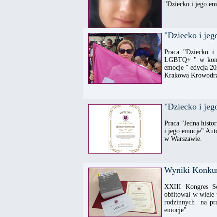
"Dziecko i jego em
"Dziecko i je
Praca "Dziecko i 
LGBTQ+ " w konku
emocje " edycja 20
Krakowa Krowodrz
"Dziecko i je
Praca "Jedna hist
i jego emocje" Aut
w Warszawie.
Wyniki Konkur
XXIII Kongres S
obfitował w wiele
rodzinnych na pr
emocje"