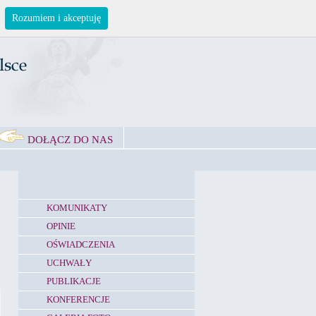
Rozumiem i akceptuję
DOŁĄCZ DO NAS
KOMUNIKATY
OPINIE
OŚWIADCZENIA
UCHWAŁY
PUBLIKACJE
KONFERENCJE