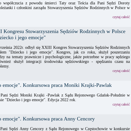
o współczucia z powodu śmierci Taty oraz Teścia dla Pani Sędzi Doroty
oleżanki i członkini zarządu Stowarzyszenia Sędziów Rodzinnych w Polsce w
czytaj całość
II Kongresu Stowarzyszenia Sędziów Rodzinnych w Polsce
ziecko i jego emocje"
rześnia 2022r. odbył się XXIII Kongres Stowarzyszenia Sędziów Rodzinnych
łem "Dziecko i jego emocje". Kongres, jak co roku, służył poszerzaniu
dzy na tematy prawnicze i psychologiczne, jakże potrzebne w pracy sędziego
ównież służył integracji środowiska sędziowskiego - spędzaniu czasu na
blemy.
czytaj całość
go emocje". Konkursowa praca Moniki Krajki-Pawlak
 Pani Sędzi Moniki Krajki -Pawlak z Sądu Rejonowego Gdańsk-Południe w
ie "Dziecko i jego emocje". Edycja 2022 rok.
czytaj całość
go emocje". Konkursowa praca Anny Cencory
 Pani Sędzi Anny Cencory z Sądu Rejonowego w Częstochowie w konkursie