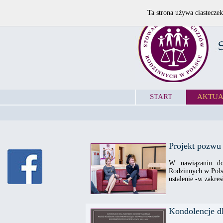
Ta strona używa ciasteczek
START
AKTUA
Projekt pozwu 
W nawiązaniu do
Rodzinnych w Pols
ustalenie -w zakresi
Kondolencje d