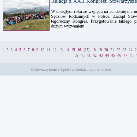
Relacja z XXII Kongresu Stowarzysz
W ubiegłym roku ze względu na pandemię nie ud
Sędziów Rodzinnych w Polsce. Zarząd Stowa
tegoroczny Kongres. Przygotowanie takiego p
dużym wyzwaniem.
1
2
3
4
5
6
7
8
9
10
11
12
13
14
15
16
[17]
18
19
20
21
22
23
24
2
39
40
41
42
43
44
45
46
47
48
©Stowarzyszenie Sędziów Rodzinnych w Polsce