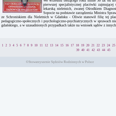
We wrześniu bieżącego roku minie 50 lat od utw
pierwszej specjalistycznej placówki zajmującej
lekarską nieletnich, zwanej Ośrodkiem Diagno
Sopocie na podstawie zarządzenia Ministra Spraw
ze Schroniskiem dla Nieletnich w Gdańsku - Oliwie stanowił filię tej pl
pedagogiczno-społecznych i psychologiczno-psychiatrycznych w sprawach ni
gdańskiego, a w uzasadnionych przypadkach także na wniosek sądów z innyc
1
2
3
4
5
6
7
8
9
10
11
12
13
14
15
16
17
18
19
20
21
22
23
24
25
39
40
41
42
43
44
45
©Stowarzyszenie Sędziów Rodzinnych w Polsce