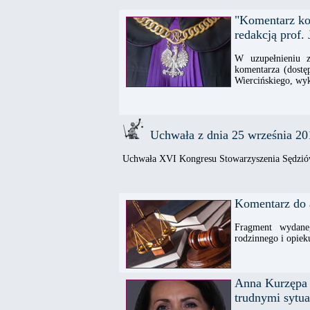
"Komentarz ko
redakcją prof. 
W uzupełnieniu z
komentarza (dost
Wiercińskiego, wy
Uchwała z dnia 25 września 20
Uchwała XVI Kongresu Stowarzyszenia Sędzió
Komentarz do a
Fragment wydan
rodzinnego i opiek
Anna Kurzępa 
trudnymi sytu