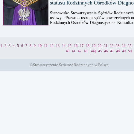
statusu Rodzinnych Ośrodków Diagnos
Stanowisko Stowarzyszenia Sędziów Rodzinnych 
ustawy - Prawo o ustroju sądów powszechnych or
Rodzinnych Ośrodków Diagnostyczno -Konsultac
1
2
3
4
5
6
7
8
9
10
11
12
13
14
15
16
17
18
19
20
21
22
23
24
25
40
41
42
43
[44]
45
46
47
48
49
50
©Stowarzyszenie Sędziów Rodzinnych w Polsce