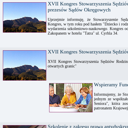
XVII Kongres Stowarzyszenia Sędzió
prezesów Sądów Okręgowych
Uprzejmie informuję, że Stowarzyszenie Sę
Kongres, w tym roku pod hasłem "Dziecko i rodz
wydarzenia szkoleniowo-naukowego. Kongres odb
Zakopanem w hotelu "Tatra" ul. Cyrhla 34.
XVII Kongres Stowarzyszenia Sędzió
XVII Kongres Stowarzyszenia Sędziów Rodzin
otwartych granic"
Wspieramy Fund
Informujemy, że Sto
jednym ze współzał
Seniora", która zo
patronatem Krajowe
Szkolenie z zakresu prawa antydyskr