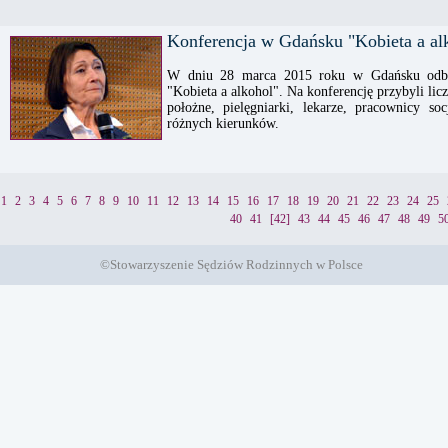
Konferencja w Gdańsku "Kobieta a al
W dniu 28 marca 2015 roku w Gdańsku odbył
"Kobieta a alkohol". Na konferencję przybyli li
położne, pielęgniarki, lekarze, pracownicy soc
różnych kierunków.
1
2
3
4
5
6
7
8
9
10
11
12
13
14
15
16
17
18
19
20
21
22
23
24
25
40
41
[42]
43
44
45
46
47
48
49
5
©Stowarzyszenie Sędziów Rodzinnych w Polsce