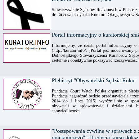
Stowarzyszenie Sędziów Rodzinnych w Polsce z
dr Tadeusza Jedynaka Kuratora Okręgowego w 
Portal informacyjny o kuratorskiej sł
Informujemy, że działa portal informacyjny 
(http://kurator.info/. )Portal jest moderowan
Dolnośląskiego Stowarzyszenia Kuratorów Sądo
rzetelnie i obiektywnie pokazywać rzeczywistość 
Plebiscyt "Obywatelski Sędzia Roku"
Fundacja Court Watch Polska organizuje plebi
Fundacja nagradzać będzie przedstawiciela trze
2014 do 1 lipca 2015) wyróżnił się w sposó
obywateli w sądownictwie i działaniami b
sprawiedliwości.
"Postępowania cywilne w sprawach z 
opiekuńczego" - II edycja kursu doksz