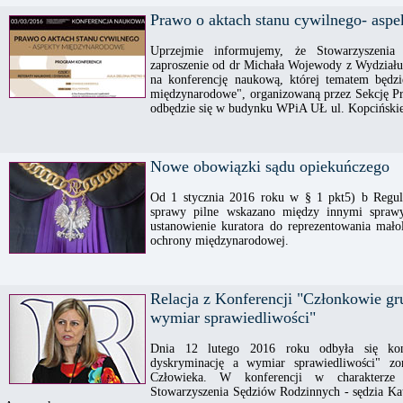
Prawo o aktach stanu cywilnego- asp
Uprzejmie informujemy, że Stowarzyszeni
zaproszenie od dr Michała Wojewody z Wydziału
na konferencję naukową, której tematem będzi
międzynarodowe", organizowaną przez Sekcję 
odbędzie się w budynku WPiA UŁ ul. Kopcińskie
Nowe obowiązki sądu opiekuńczego
Od 1 stycznia 2016 roku w § 1 pkt5) b Regu
sprawy pilne wskazano między innymi spraw
ustanowienie kuratora do reprezentowania mało
ochrony międzynarodowej.
Relacja z Konferencji "Członkowie gr
wymiar sprawiedliwości"
Dnia 12 lutego 2016 roku odbyła się kon
dyskryminację a wymiar sprawiedliwości" zo
Człowieka. W konferencji w charakterze p
Stowarzyszenia Sędziów Rodzinnych - sędzia K