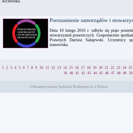
Arczewska.
Porozumienie samorządów i stowarzy
Dnia 10 lutego 2016 r. odbyło się piąte posi
stowarzyszeń prawniczych. Gospodarzem spotka
Prawnych Dariusz Sałajewski. Uczestnicy s
stanowiska.
1
2
3
4
5
6
7
8
9
10
11
12
13
14
15
16
17
18
19
20
21
22
23
24
25
39
40
41
42
43
44
45
46
47
48
49
50
©Stowarzyszenie Sędziów Rodzinnych w Polsce