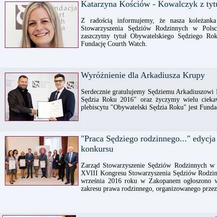
Katarzyna Kościów - Kowalczyk z ty
Z radością informujemy, że nasza koleżanka
Stowarzyszenia Sędziów Rodzinnych w Pols
zaszczytny tytuł Obywatelskiego Sędziego Ro
Fundację Courth Watch.
Wyróżnienie dla Arkadiusza Krupy
Serdecznie gratulujemy Sędziemu Arkadiuszowi 
Sędzia Roku 2016" oraz życzymy wielu cieka
plebiscytu "Obywatelski Sędzia Roku" jest Funda
"Praca Sędziego rodzinnego..." edycj
konkursu
Zarząd Stowarzyszenie Sędziów Rodzinnych w P
XVIII Kongresu Stowarzyszenia Sędziów Rodzinn
września 2016 roku w Zakopanem ogłoszono w
zakresu prawa rodzinnego, organizowanego przez