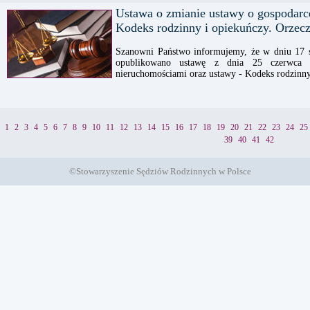
Ustawa o zmianie ustawy o gospodarc
Kodeks rodzinny i opiekuńczy. Orzec
Szanowni Państwo informujemy, że w dniu 17 s
opublikowano ustawę z dnia 25 czerwca 
nieruchomościami oraz ustawy - Kodeks rodzinny
1
2
3
4
5
6
7
8
9
10
11
12
13
14
15
16
17
18
19
20
21
22
23
24
25
39
40
41
42
©Stowarzyszenie Sędziów Rodzinnych w Polsce