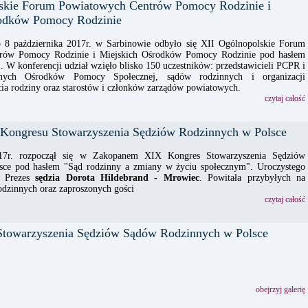
skie Forum Powiatowych Centrów Pomocy Rodzinie i
rodków Pomocy Rodzinie
 8 października 2017r. w Sarbinowie odbyło się XII Ogólnopolskie Forum
rów Pomocy Rodzinie i Miejskich Ośrodków Pomocy Rodzinie pod hasłem
. W konferencji udział wzięło blisko 150 uczestników: przedstawicieli PCPR i
ych Ośrodków Pomocy Społecznej, sądów rodzinnych i organizacji
cia rodziny oraz starostów i członków zarządów powiatowych.
czytaj całość
 Kongresu Stowarzyszenia Sędziów Rodzinnych w Polsce
17r. rozpoczął się w Zakopanem XIX Kongres Stowarzyszenia Sędziów
sce pod hasłem "Sąd rodzinny a zmiany w życiu społecznym". Uroczystego
a Prezes
sędzia Dorota Hildebrand - Mrowiec
. Powitała przybyłych na
odzinnych oraz zaproszonych gości
czytaj całość
owarzyszenia Sędziów Sądów Rodzinnych w Polsce
obejrzyj galerię