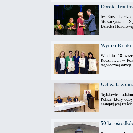
Dorota Trautm
Jesteśmy bardzo
Stowarzyszenia S
Dziecka Honorową 
Wyniki Konkur
W dniu 18 wrześ
Rodzinnych w Pols
tegorocznej edycji
Uchwała z dni
Sędziowie rodzin
Polsce, który odb
następującej treści:
50 lat ośrodk