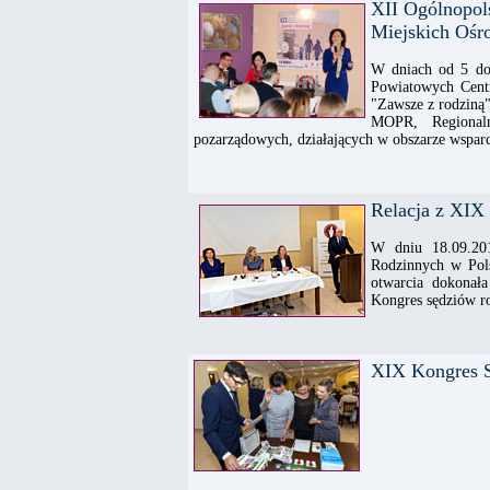
XII Ogólnopol
Miejskich Oś
W dniach od 5 do
Powiatowych Cent
"Zawsze z rodziną"
MOPR, Regionaln
pozarządowych, działających w obszarze wspar
Relacja z XIX
W dniu 18.09.20
Rodzinnych w Pol
otwarcia dokonał
Kongres sędziów r
XIX Kongres St