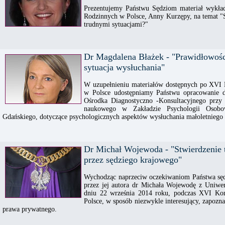
Prezentujemy Państwu Sędziom materiał wykł
Rodzinnych w Polsce, Anny Kurzępy, na temat "S
trudnymi sytuacjami?"
Dr Magdalena Błażek - "Prawidłowośc
sytuacja wysłuchania"
W uzupełnieniu materiałów dostępnych po XVI 
w Polsce udostępniamy Państwu opracowanie 
Ośrodka Diagnostyczno -Konsultacyjnego prz
naukowego w Zakładzie Psychologii Osobow
Gdańskiego, dotyczące psychologicznych aspektów wysłuchania małoletniego 
Dr Michał Wojewoda - "Stwierdzenie 
przez sędziego krajowego"
Wychodząc naprzeciw oczekiwaniom Państwa sędz
przez jej autora dr Michała Wojewodę z Uniwe
dniu 22 września 2014 roku, podczas XVI Ko
Polsce, w sposób niezwykle interesujący, zapoz
prawa prywatnego.