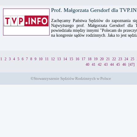
Prof. Małgorzata Gersdorf dla TVP.I
Zachęcamy Państwa Sędziów do zapoznania się
Najwyższego prof. Małgorzata Gersdorf dla
powiedziała między innymi "Polecam do przeczyta
na kongresie sądów rodzinnych. Jaka to jest sędzi
1
2
3
4
5
6
7
8
9
10
11
12
13
14
15
16
17
18
19
20
21
22
23
24
25
40
41
42
43
44
45
46
[47]
©Stowarzyszenie Sędziów Rodzinnych w Polsce