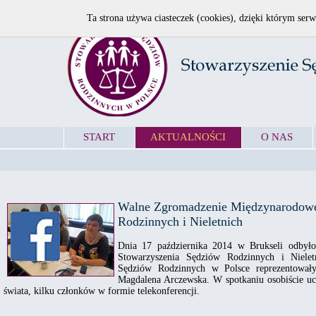
Ta strona używa ciasteczek (cookies), dzięki którym serw
START
AKTUALNOŚCI
O NAS
Walne Zgromadzenie Międzynarodowe
Rodzinnych i Nieletnich
Dnia 17 października 2014 w Brukseli odbył
Stowarzyszenia Sędziów Rodzinnych i Nielet
Sędziów Rodzinnych w Polsce reprezentowały
Magdalena Arczewska. W spotkaniu osobiście uc
świata, kilku członków w formie telekonferencji.