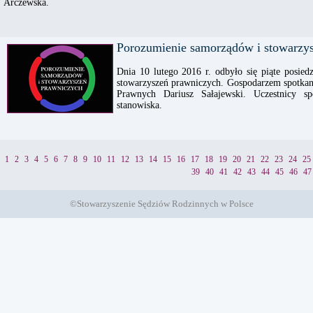
Arczewska.
Porozumienie samorządów i stowarzy
Dnia 10 lutego 2016 r. odbyło się piąte posi
stowarzyszeń prawniczych. Gospodarzem spotka
Prawnych Dariusz Sałajewski. Uczestnicy s
stanowiska.
1
2
3
4
5
6
7
8
9
10
11
12
13
14
15
16
17
18
19
20
21
22
23
24
25
39
40
41
42
43
44
45
46
47
©Stowarzyszenie Sędziów Rodzinnych w Polsce