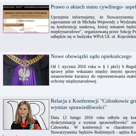
Prawo o aktach stanu cywilnego- asp
Uprzejmie informujemy, że Stowarzyszeni
zaproszenie od dr Michała Wojewody z Wydziału
na konferencję naukową, której tematem będzi
międzynarodowe", organizowaną przez Sekcję 
odbędzie się w budynku WPiA UŁ ul. Kopcińskie
Nowe obowiązki sądu opiekuńczego
Od 1 stycznia 2016 roku w § 1 pkt5) b Regu
sprawy pilne wskazano między innymi spraw
ustanowienie kuratora do reprezentowania mało
ochrony międzynarodowej.
Relacja z Konferencji "Członkowie gr
wymiar sprawiedliwości"
Dnia 12 lutego 2016 roku odbyła się kon
dyskryminację a wymiar sprawiedliwości" zo
Człowieka. W konferencji w charakterze p
Stowarzyszenia Sędziów Rodzinnych - sędzia K