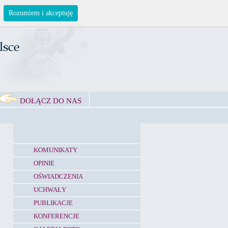
Rozumiem i akceptuję
DOŁĄCZ DO NAS
KOMUNIKATY
OPINIE
OŚWIADCZENIA
UCHWAŁY
PUBLIKACJE
KONFERENCJE