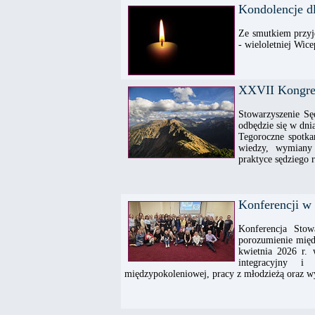
Kondolencje d
Ze smutkiem przyj
- wieloletniej Wic
XXVII Kongres
Stowarzyszenie Sę
odbędzie się w dn
Tegoroczne spotkan
wiedzy, wymiany 
praktyce sędziego 
Konferencji w
Konferencja Sto
porozumienie międ
kwietnia 2026 r.
integracyjny i
międzypokoleniowej, pracy z młodzieżą oraz 