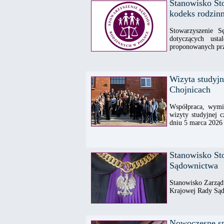
Stanowisko St
kodeks rodzinn
Stowarzyszenie 
dotyczących ust
proponowanych pr
Wizyta studyj
Chojnicach
Współpraca, wymia
wizyty studyjnej 
dniu 5 marca 2026 
Stanowisko St
Sądownictwa
Stanowisko Zarząd
Krajowej Rady Są
Nowoczesne spo