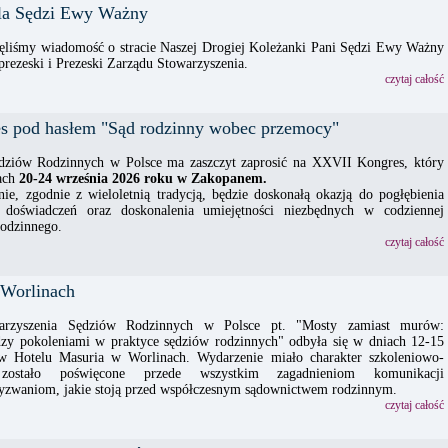
la Sędzi Ewy Ważny
ęliśmy wiadomość o stracie Naszej Drogiej Koleżanki Pani Sędzi Ewy Ważny
eprezeski i Prezeski Zarządu Stowarzyszenia.
czytaj całość
 pod hasłem "Sąd rodzinny wobec przemocy"
dziów Rodzinnych w Polsce ma zaszczyt zaprosić na XXVII Kongres, który
iach
20-24 września 2026 roku w Zakopanem.
ie, zgodnie z wieloletnią tradycją, będzie doskonałą okazją do pogłębienia
doświadczeń oraz doskonalenia umiejętności niezbędnych w codziennej
rodzinnego.
czytaj całość
 Worlinach
warzyszenia Sędziów Rodzinnych w Polsce pt. "Mosty zamiast murów:
zy pokoleniami w praktyce sędziów rodzinnych" odbyła się w dniach 12-15
 w Hotelu Masuria w Worlinach. Wydarzenie miało charakter szkoleniowo-
 zostało poświęcone przede wszystkim zagadnieniom komunikacji
wyzwaniom, jakie stoją przed współczesnym sądownictwem rodzinnym.
czytaj całość