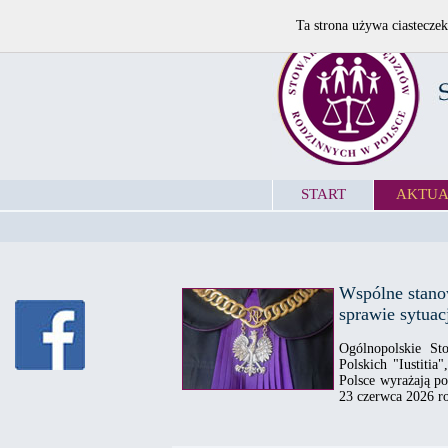
Ta strona używa ciasteczek
START
AKTUA
Wspólne stano
sprawie sytua
Ogólnopolskie St
Polskich "Iustiti
Polsce wyrażają p
23 czerwca 2026 r