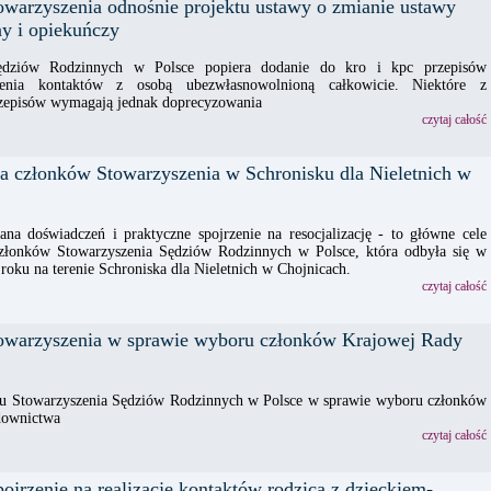
owarzyszenia odnośnie projektu ustawy o zmianie ustawy
y i opiekuńczy
Sędziów Rodzinnych w Polsce popiera dodanie do kro i kpc przepisów
alenia kontaktów z osobą ubezwłasnowolnioną całkowicie. Niektóre z
zepisów wymagają jednak doprecyzowania
czytaj całość
na członków Stowarzyszenia w Schronisku dla Nieletnich w
na doświadczeń i praktyczne spojrzenie na resocjalizację - to główne cele
członków Stowarzyszenia Sędziów Rodzinnych w Polsce, która odbyła się w
roku na terenie Schroniska dla Nieletnich w Chojnicach.
czytaj całość
owarzyszenia w sprawie wyboru członków Krajowej Rady
u Stowarzyszenia Sędziów Rodzinnych w Polsce w sprawie wyboru członków
downictwa
czytaj całość
jrzenie na realizację kontaktów rodzica z dzieckiem-