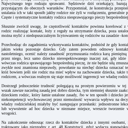
Najwyższego tego rodzaju sprawami. Sędziowie dziś orzekający, bazu
przystającym do obecnych warunków. Przypomniał, że konstrukcja przep
ustalania ich w taki sposób jakby rodzice nie żyli w rozłączeniu, generalnie
Częste i systematyczne kontakty rodzica niesprawującego pieczy bezpośredniej
Słusznie zwrócił uwagę, że częstotliwość kontaktów powinna korelować z
rodzic realizując kontakt, łoży z reguły na utrzymanie dziecka, poza ust
można mylić z niedopuszczalnym licytowaniem się rodziców na zasadzie -konta
Przechodząc do zagadnienia wykonywania kontaktów, podniósł że gdy konta
jakim wieku pozostaje dziecko. Gdy zatem powodem odmowy kontaktu 
nastoletniego, ocenić należy zasadność przymuszania rodzica karą pieniężną
przez niego, lecz samo dziecko nierespektowanego inaczej zaś, gdy idzie
wówczas rodzica sprawującego bezpośrednią pieczę, że nie będzie siłą zmusza
zwykle nosi znamiona nieprawdy, powołanie na niechęć dziecka oznaczać 
któż bowiem jeśli nie rodzic ma mieć wpływ na zachowanie dziecka, także t
rodzicem, a wówczas realnym się staje możliwość ingerencji we władzę rodzic
Dostrzegł jednocześnie trudność polegającą na prostym powierzeniu w tej 
wszak zawsze naczelną zasadą jest dobro dziecka, tym niemniej słusznie zaakc
dzieckiem rodzic, który łamie ustalone zasady, /bo w ten sposób i dziecko jes
niekompetencji wychowawczej przez niemożność wywarcia wpływu na decyzj
władzy rodzicielskiej miałyby być następujące przesłanki: jednostronne lek
lub wywożenie ad hoc dziecka w nieznane miejsce, wreszcie tworzenie wo
wrogości.
Na zakończenie odnosząc rzecz do kontaktów dziecka z innymi osobami, z
traktowany jako niezgodny z art. 48 Konstytucji, gdyż wyłącza stanowisk