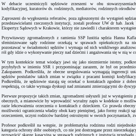
W debacie uczestniczyli sędziowie zrzeszeni w obu stowarzyszeniach,
kodyfikacyjnej, kuratorów ds. rodzinnych, mediatorów, rodzinnych ośrodków
Zaproszeni do wygłoszenia referatów, poza zgłoszonymi do wystąpień sędzia
przedstawicielami rzeczonych instytucji, zostali profesor UW dr hab. Jacek 
Ekspertyz Sądowych w Krakowie, którzy nie zawiedli i charakterem wystąpień
Przywitawszy zgromadzonych z ramienia SSP Iustitia sędzia Hanna Kaflak
sfeminizowane sądy rodzinne orzekają w sprawach opiekuńczych na nie
pozostawać w świadomości sędziów i wymaga od nich wnikliwego analizowa
ról gdy idzie o wykonywanie pieczy nad dziećmi i angażowania się w nią w c
W tym kontekście temat wiodący jawi się jako niezmiernie istotny, podkre
przybyłych w imieniu SSR i przypominając zarazem, że był on przedm
Zakopanem. Podkreśliła, że obecne uregulowania wymagają ingerencji us
sędziów postulatów takich zmian w związku z pracami komisji kodyfikac
Podkreśliła, że sędziowie starają się orzekać o kontaktach zgodnie z dobr
respektują, co także wymaga dyskusji nad zmianami zmierzającymi do dysc
Pierwsze propozycje takich zmian, zgromadzeni usłyszeli już w wystąpieniu p
obecnych, a mianowicie by wprowadzić wyraźny zapis w kodeksie o możliwo
razie lekceważenia orzeczenia o kontaktach z dzieckiem. Co prawda obecny 
możliwości ograniczenia władzy obok kary pieniężnej, jako formy reakcji 
orzeczeniem, uczyni rodziców bardziej ostrożnymi w swoich poczynaniach, zw
Profesor podkreślił na wstępie, że problematyka rodzinna rodzi niejednokr
kategoria ochrony dóbr osobistych, co nie jest dostrzegane przez nieorzekają
przywrócić skargę kasacyjną w sprawach rodzinnych z instytucją przedsądu