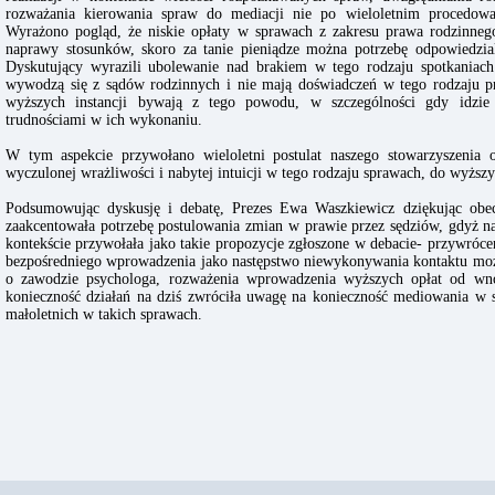
rozważania kierowania spraw do mediacji nie po wieloletnim procedowa
Wyrażono pogląd, że niskie opłaty w sprawach z zakresu prawa rodzinneg
naprawy stosunków, skoro za tanie pieniądze można potrzebę odpowiedzial
Dyskutujący wyrazili ubolewanie nad brakiem w tego rodzaju spotkaniach
wywodzą się z sądów rodzinnych i nie mają doświadczeń w tego rodzaju p
wyższych instancji bywają z tego powodu, w szczególności gdy idzie 
trudnościami w ich wykonaniu.
W tym aspekcie przywołano wieloletni postulat naszego stowarzyszenia 
wyczulonej wrażliwości i nabytej intuicji w tego rodzaju sprawach, do wyższyc
Podsumowując dyskusję i debatę, Prezes Ewa Waszkiewicz dziękując obec
zaakcentowała potrzebę postulowania zmian w prawie przez sędziów, gdyż na
kontekście przywołała jako takie propozycje zgłoszone w debacie- przywróce
bezpośredniego wprowadzenia jako następstwo niewykonywania kontaktu moż
o zawodzie psychologa, rozważenia wprowadzenia wyższych opłat od wn
konieczność działań na dziś zwróciła uwagę na konieczność mediowania w 
małoletnich w takich sprawach.