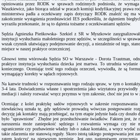
opiniowania przez RODK w sprawach rodzinnych podniosła, że wymaga to
Waszkiewicz, jako biorąca udział w pracach komisji kodyfikacyjnej prawa rodz
ministerstwa padła a oczekiwany zapis dotyczący RODK znaleźć się ma 
zakończenie wystąpienia przedstawiciel IES podkreśliła, że dążeniem biegłych
wyraziła przekonanie, że są to dążenia tożsame z oczekiwaniami sędziów.
Sędzia Agnieszka Pieńkowska- Szekiel z SR w Myszkowie zasygnalizowała 
instytucji wysłuchania małoletniego przez sędziów, w szczególności w sprawa
wszak czynnik ułatwiający podejmowanie decyzji, a niezależnie od tego, stano
miejsce w naszej praktyce orzeczniczej.
Głosowi temu wtórowała Sędzia SO w Warszawie - Dorota Trautman, odno
praktyce instytucja wysłuchania dziecka jest martwa. To utrudnia wydanie
koniecznego. Oceniając treść tego rodzaju orzeczeń, wywiodła, że są for
wymagający korekty w sądach rejonowych.
Na kanwie trudności w rozpoznawaniu tego rodzaju spraw, w tym o kontakty,
3-4 lata. Doświadczenia własne i spostrzeżenia jako wizytatora przywiodły
mediacji i należy rozważać wręcz przymus w tym zakresie, choć nie jest to w 
Oceniając z kolei praktykę sadów rejonowych w zakresie rozpoznawania 
niewłaściwą uznała tę, gdy sędziowie prowadzą wówczas postępowanie roz
decyzję jak kontakty mają przebiegać, na tym etapie jedynie bada czy doszło 
było "uprawnione". Zbędne jest przesłuchiwanie świadków. Faktem jest, że
naruszenia może zaniepokoić sędziego i rozważenia wymaga czy nie n
ograniczenie czy pozbawienie władzy lub o zakaz kontaktu, a wręcz wydać z
takie zdarzenia nie stanowią reguły. Skoro istotą takiego postępowania jest za
zatem kończyć na pierwszym terminie. Jest ono następstwem orzeczenia, 