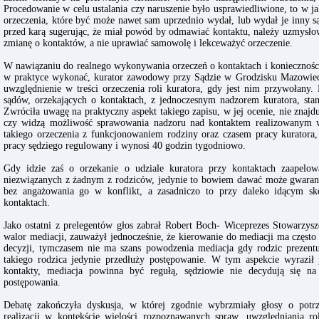
Procedowanie w celu ustalania czy naruszenie było usprawiedliwione, to w j
orzeczenia, które być może nawet sam uprzednio wydał, lub wydał je inny sąd,
przed karą sugerując, że miał powód by odmawiać kontaktu, należy uzmysło
zmianę o kontaktów, a nie uprawiać samowolę i lekceważyć orzeczenie.
W nawiązaniu do realnego wykonywania orzeczeń o kontaktach i konieczności
w praktyce wykonać, kurator zawodowy przy Sądzie w Grodzisku Mazowiec
uwzględnienie w treści orzeczenia roli kuratora, gdy jest nim przywołany. 
sądów, orzekających o kontaktach, z jednoczesnym nadzorem kuratora, sta
Zwróciła uwagę na praktyczny aspekt takiego zapisu, w jej ocenie, nie znajd
czy widzą możliwość sprawowania nadzoru nad kontaktem realizowanym w 
takiego orzeczenia z funkcjonowaniem rodziny oraz czasem pracy kuratora, 
pracy sędziego regulowany i wynosi 40 godzin tygodniowo.
Gdy idzie zaś o orzekanie o udziale kuratora przy kontaktach zaapelow
niezwiązanych z żadnym z rodziców, jedynie to bowiem dawać może gwaranc
bez angażowania go w konflikt, a zasadniczo to przy daleko idącym sk
kontaktach.
Jako ostatni z prelegentów głos zabrał Robert Boch- Wiceprezes Stowarzys
walor mediacji, zauważył jednocześnie, że kierowanie do mediacji ma często
decyzji, tymczasem nie ma szans powodzenia mediacja gdy rodzic prezentu
takiego rodzica jedynie przedłuży postępowanie. W tym aspekcie wyraził
kontakty, mediacja powinna być regułą, sędziowie nie decydują się n
postępowania.
Debatę zakończyła dyskusja, w której zgodnie wybrzmiały głosy o potrz
realizacji w kontekście wielości rozpoznawanych spraw, uwzględniania r