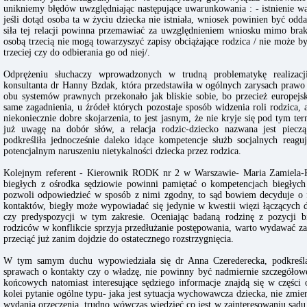
unikniemy błędów uwzględniając następujące uwarunkowania : - istnienie wart
jeśli dotąd osoba ta w życiu dziecka nie istniała, wniosek powinien być odda
siła tej relacji powinna przemawiać za uwzględnieniem wniosku mimo brak
osobą trzecią nie mogą towarzyszyć zapisy obciążające rodzica / nie może 
trzeciej czy do odbierania go od niej/.
Odprężeniu słuchaczy wprowadzonych w trudną problematykę realizacj
konsultanta dr Hanny Bzdak, która przedstawiła w ogólnych zarysach praw
obu systemów prawnych przekonało jak bliskie sobie, bo przecież europejs
same zagadnienia, u źródeł których pozostaje sposób widzenia roli rodzica, 
niekoniecznie dobre skojarzenia, to jest jasnym, że nie kryje się pod tym t
już uwagę na dobór słów, a relacja rodzic-dziecko nazwana jest pieczą 
podkreśliła jednocześnie daleko idące kompetencje służb socjalnych reagu
potencjalnym naruszeniu nietykalności dziecka przez rodzica.
Kolejnym referent - Kierownik RODK nr 2 w Warszawie- Maria Zamiela-K
biegłych z ośrodka sędziowie powinni pamiętać o kompetencjach biegłych
pozwoli odpowiedzieć w sposób z nimi zgodny, to sąd bowiem decyduje o fo
kontaktów, biegły może wypowiadać się jedynie w kwestii więzi łączących d
czy predyspozycji w tym zakresie. Oceniając badaną rodzinę z pozycji
rodziców w konflikcie sprzyja przedłużanie postępowania, warto wydawać za
przeciąć już zanim dojdzie do ostatecznego rozstrzygnięcia.
W tym samym duchu wypowiedziała się dr Anna Czerederecka, podkreśl
sprawach o kontakty czy o władzę, nie powinny być nadmiernie szczegóło
końcowych natomiast interesujące sędziego informacje znajdą się w części 
kolei pytanie ogólne typu- jaka jest sytuacja wychowawcza dziecka, nie zmie
wydania orzeczenia, trudno wówczas wiedzieć co jest w zainteresowaniu sądu