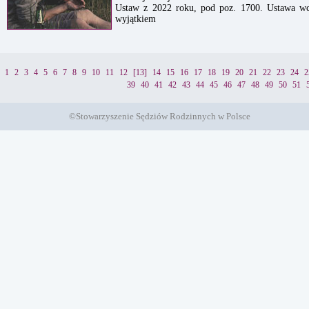
Ustaw z 2022 roku, pod poz. 1700. Ustawa wc
wyjątkiem
1
2
3
4
5
6
7
8
9
10
11
12
[13]
14
15
16
17
18
19
20
21
22
23
24
2
39
40
41
42
43
44
45
46
47
48
49
50
51
©Stowarzyszenie Sędziów Rodzinnych w Polsce