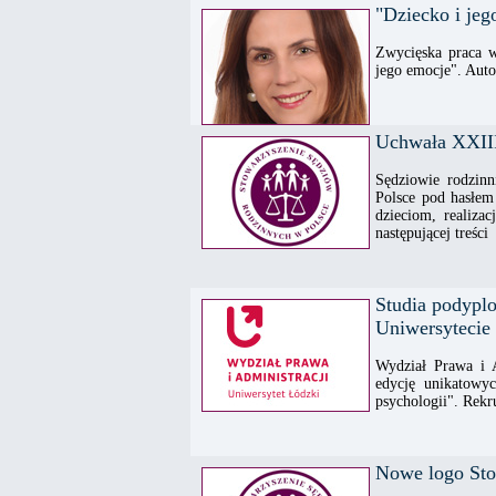
"Dziecko i jeg
Zwycięska praca 
jego emocje". Auto
Uchwała XXIII
Sędziowie rodzin
Polsce pod hasłem
dzieciom, realiza
następującej treści
Studia podypl
Uniwersytecie
Wydział Prawa i A
edycję unikatowy
psychologii". Rekr
Nowe logo Sto