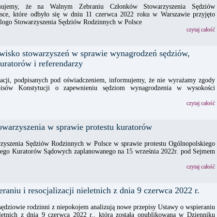
rmujemy, że na Walnym Zebraniu Członków Stowarzyszenia Sędziów
sce, które odbyło się w dniu 11 czerwca 2022 roku w Warszawie przyjęto
 logo Stowarzyszenia Sędziów Rodzinnych w Polsce
czytaj całość
wisko stowarzyszeń w sprawie wynagrodzeń sędziów,
uratorów i referendarzy
acji, podpisanych pod oświadczeniem, informujemy, że nie wyrażamy zgody
pisów Konstytucji o zapewnieniu sędziom wynagrodzenia w wysokości
czytaj całość
owarzyszenia w sprawie protestu kuratorów
zyszenia Sędziów Rodzinnych w Polsce w sprawie protestu Ogólnopolskiego
go Kuratorów Sądowych zaplanowanego na 15 września 2022r. pod Sejmem
czytaj całość
aniu i resocjalizacji nieletnich z dnia 9 czerwca 2022 r.
sędziowie rodzinni z niepokojem analizują nowe przepisy Ustawy o wspieraniu
ieletnich z dnia 9 czerwca 2022 r., która została opublikowana w Dzienniku