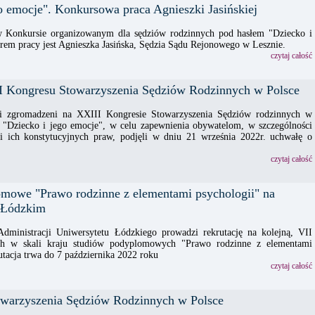
o emocje". Konkursowa praca Agnieszki Jasińskiej
w Konkursie organizowanym dla sędziów rodzinnych pod hasłem "Dziecko i
rem pracy jest Agnieszka Jasińska, Sędzia Sądu Rejonowego w Lesznie.
czytaj całość
 Kongresu Stowarzyszenia Sędziów Rodzinnych w Polsce
ni zgromadzeni na XXIII Kongresie Stowarzyszenia Sędziów rodzinnych w
 "Dziecko i jego emocje", w celu zapewnienia obywatelom, w szczególności
cji ich konstytucyjnych praw, podjęli w dniu 21 września 2022r. uchwałę o
czytaj całość
omowe "Prawo rodzinne z elementami psychologii" na
 Łódzkim
dministracji Uniwersytetu Łódzkiego prowadzi rekrutację na kolejną, VII
ch w skali kraju studiów podyplomowych "Prawo rodzinne z elementami
utacja trwa do 7 października 2022 roku
czytaj całość
warzyszenia Sędziów Rodzinnych w Polsce