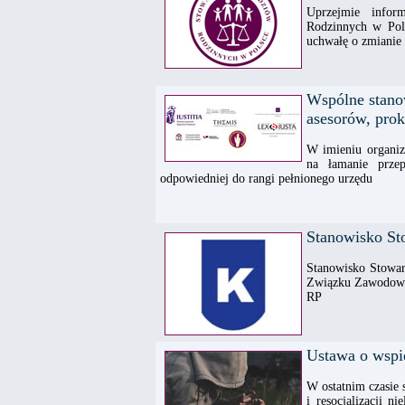
Uprzejmie info
Rodzinnych w Pol
uchwałę o zmianie
Wspólne stano
asesorów, prok
W imieniu organiz
na łamanie prze
odpowiedniej do rangi pełnionego urzędu
Stanowisko St
Stanowisko Stowar
Związku Zawodowe
RP
Ustawa o wspier
W ostatnim czasie 
i resocjalizacji n