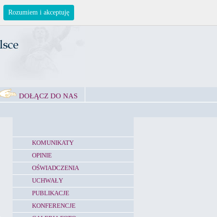
Rozumiem i akceptuję
DOŁĄCZ DO NAS
KOMUNIKATY
OPINIE
OŚWIADCZENIA
UCHWAŁY
PUBLIKACJE
KONFERENCJE