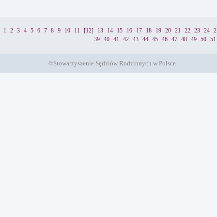
1
2
3
4
5
6
7
8
9
10
11
[12]
13
14
15
16
17
18
19
20
21
22
23
24
2
39
40
41
42
43
44
45
46
47
48
49
50
51
©Stowarzyszenie Sędziów Rodzinnych w Polsce