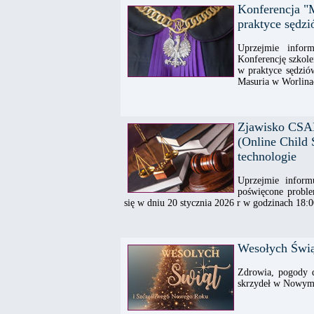
Konferencja "
praktyce sędz
Uprzejmie infor
Konferencję szkol
w praktyce sędzió
Masuria w Worlina
Zjawisko CSAE
(Online Child 
technologie
Uprzejmie inform
poświęcone problem
się w dniu 20 stycznia 2026 r w godzinach 18:0
Wesołych Świą
Zdrowia, pogody d
skrzydeł w Nowym