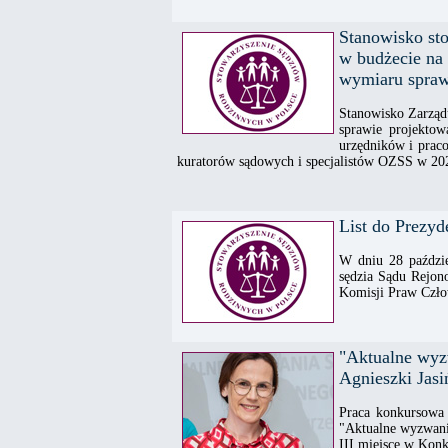
Stanowisko st
w budżecie na
wymiaru spraw
Stanowisko Zarząd
sprawie projekto
urzędników i prac
kuratorów sądowych i specjalistów OZSS w 202
List do Prezyd
W dniu 28 paździ
sędzia Sądu Rejon
Komisji Praw Człow
"Aktualne wyz
Agnieszki Jasi
Praca konkursowa 
"Aktualne wyzwani
III miejsce w Kon