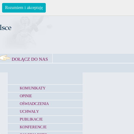
Rozumiem i akceptuję
DOŁĄCZ DO NAS
KOMUNIKATY
OPINIE
OŚWIADCZENIA
UCHWAŁY
PUBLIKACJE
KONFERENCJE