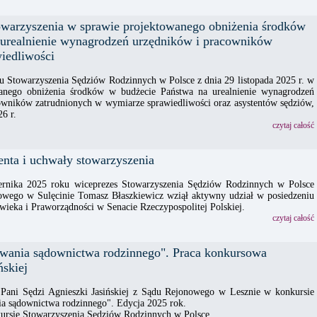
owarzyszenia w sprawie projektowanego obniżenia środków
 urealnienie wynagrodzeń urzędników i pracowników
iedliwości
u Stowarzyszenia Sędziów Rodzinnych w Polsce z dnia 29 listopada 2025 r. w
wanego obniżenia środków w budżecie Państwa na urealnienie wynagrodzeń
owników zatrudnionych w wymiarze sprawiedliwości oraz asystentów sędziów,
6 r.
czytaj całość
enta i uchwały stowarzyszenia
ernika 2025 roku wiceprezes Stowarzyszenia Sędziów Rodzinnych w Polsce
owego w Sulęcinie Tomasz Błaszkiewicz wziął aktywny udział w posiedzeniu
ieka i Praworządności w Senacie Rzeczypospolitej Polskiej.
czytaj całość
wania sądownictwa rodzinnego". Praca konkursowa
ńskiej
Pani Sędzi Agnieszki Jasińskiej z Sądu Rejonowego w Lesznie w konkursie
a sądownictwa rodzinnego". Edycja 2025 rok.
kursie Stowarzyszenia Sędziów Rodzinnych w Polsce