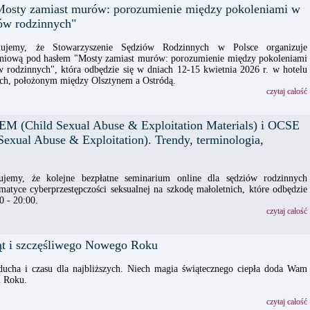
Mosty zamiast murów: porozumienie między pokoleniami w
iów rodzinnych"
mujemy, że Stowarzyszenie Sędziów Rodzinnych w Polsce organizuje
eniową pod hasłem "Mosty zamiast murów: porozumienie między pokoleniami
w rodzinnych", która odbędzie się w dniach 12-15 kwietnia 2026 r. w hotelu
ch, położonym między Olsztynem a Ostródą.
czytaj całość
M (Child Sexual Abuse & Exploitation Materials) i OCSE
Sexual Abuse & Exploitation). Trendy, terminologia,
ujemy, że kolejne bezpłatne seminarium online dla sędziów rodzinnych
atyce cyberprzestępczości seksualnej na szkodę małoletnich, które odbędzie
0 - 20:00.
czytaj całość
t i szczęśliwego Nowego Roku
ucha i czasu dla najbliższych. Niech magia świątecznego ciepła doda Wam
 Roku.
czytaj całość