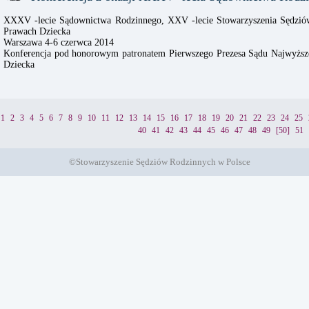
XXXV -lecie Sądownictwa Rodzinnego, XXV -lecie Stowarzyszenia Sędzió
Prawach Dziecka
Warszawa 4-6 czerwca 2014
Konferencja pod honorowym patronatem Pierwszego Prezesa Sądu Najwyższe
Dziecka
1
2
3
4
5
6
7
8
9
10
11
12
13
14
15
16
17
18
19
20
21
22
23
24
25
40
41
42
43
44
45
46
47
48
49
[50]
51
©Stowarzyszenie Sędziów Rodzinnych w Polsce