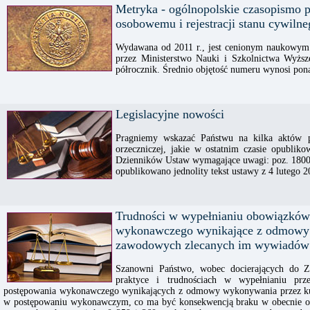
Metryka - ogólnopolskie czasopismo 
osobowemu i rejestracji stanu cywilne
Wydawana od 2011 r., jest cenionym naukowy
przez Ministerstwo Nauki i Szkolnictwa Wyżs
półrocznik. Średnio objętość numeru wynosi pona
Legislacyjne nowości
Pragniemy wskazać Państwu na kilka aktów p
orzeczniczej, jakie w ostatnim czasie opubliko
Dzienników Ustaw wymagające uwagi: poz. 1800,
opublikowano jednolity tekst ustawy z 4 lutego
Trudności w wypełnianiu obowiązków
wykonawczego wynikające z odmowy 
zawodowych zlecanych im wywiadów
Szanowni Państwo, wobec docierających do Za
praktyce i trudnościach w wypełnianiu p
postępowania wykonawczego wynikających z odmowy wykonywania przez 
w postępowaniu wykonawczym, co ma być konsekwencją braku w obecnie o