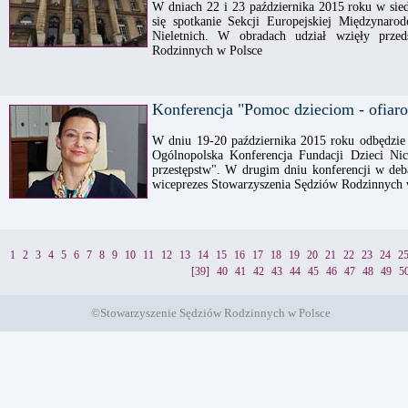
W dniach 22 i 23 października 2015 roku w sie
się spotkanie Sekcji Europejskiej Międzynar
Nieletnich. W obradach udział wzięły przed
Rodzinnych w Polsce
Konferencja "Pomoc dzieciom - ofiar
W dniu 19-20 października 2015 roku odbędzie
Ogólnopolska Konferencja Fundacji Dzieci Ni
przestępstw". W drugim dniu konferencji w de
wiceprezes Stowarzyszenia Sędziów Rodzinnych
1
2
3
4
5
6
7
8
9
10
11
12
13
14
15
16
17
18
19
20
21
22
23
24
2
[39]
40
41
42
43
44
45
46
47
48
49
5
©Stowarzyszenie Sędziów Rodzinnych w Polsce