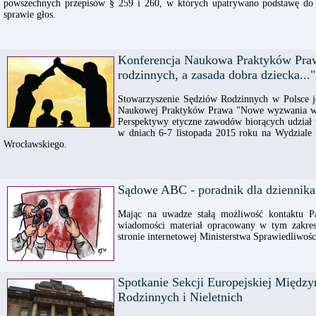
powszechnych przepisów § 259 i 260, w których upatrywano podstawę do i
sprawie głos.
Konferencja Naukowa Praktyków Pr
rodzinnych, a zasada dobra dziecka..."
Stowarzyszenie Sędziów Rodzinnych w Polsce j
Naukowej Praktyków Prawa "Nowe wyzwania w s
Perspektywy etyczne zawodów biorących udział
w dniach 6-7 listopada 2015 roku na Wydziale 
Wrocławskiego.
Sądowe ABC - poradnik dla dziennika
Mając na uwadze stałą możliwość kontaktu P
wiadomości materiał opracowany w tym zakresi
stronie internetowej Ministerstwa Sprawiedliwośc
Spotkanie Sekcji Europejskiej Międz
Rodzinnych i Nieletnich