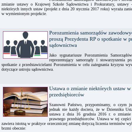
zmianie ustawy o Krajowej Szkole Sądownictwa i Prokuratury, ustawy
niektórych innych ustaw (projekt z dnia 20 stycznia 2017 roku) wyraża za
w wymienionym projekcie.
Porozumienia samorządów zawodowyc
proszą Prezydenta RP o spotkanie w 
sądownictwa
Jako sygnatariusze Porozumienia Samorządó
reprezentujący samorządy i stowarzyszenia 
spotkanie z przedstawicielami Porozumienia w celu zażegnania kryzysu wywo
dotyczące ustroju sądownictwa.
Ustawa o zmianie niektórych ustaw w
przedsiębiorców
Szanowni Państwo, przypominamy, o czym ju
jednak nie każdy dociera, że w Dzienniku Ust
ustawa z dnia 16 grudnia 2016 r. o zmianie
prawnego przedsiębiorców. Ustawa w tej części
zawiera istotną w praktyce orzeczniczej zmianę dotyczą liczenia terminów w
brzmi obecnie: