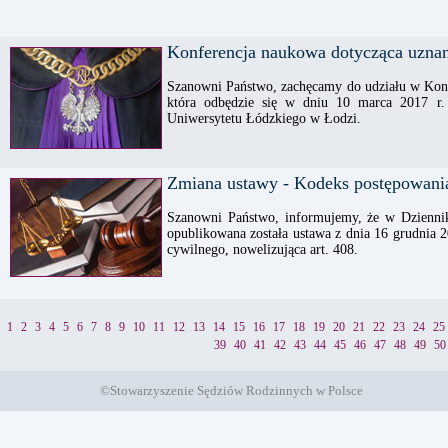
Konferencja naukowa dotycząca uznan
Szanowni Państwo, zachęcamy do udziału w Konf
która odbędzie się w dniu 10 marca 2017 r.
Uniwersytetu Łódzkiego w Łodzi.
Zmiana ustawy - Kodeks postępowania
Szanowni Państwo, informujemy, że w Dziennik
opublikowana została ustawa z dnia 16 grudnia 
cywilnego, nowelizująca art. 408.
1
2
3
4
5
6
7
8
9
10
11
12
13
14
15
16
17
18
19
20
21
22
23
24
25
39
40
41
42
43
44
45
46
47
48
49
50
©Stowarzyszenie Sędziów Rodzinnych w Polsce