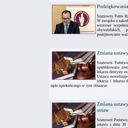
Podziękowania
Szanowny Panie Rz
W związku z zakoń
wzorowe wypełnia
obywatelskich, 
podejmowanie ważn
Zmiana ustawy 
Szanowni Państwo
opublikowana zost
lekarza dentysty o
Ustawa nowelizuje
lekarza i lekarza
sądu opiekuńczego w tym obszarze
Zmiana ustawy
ustaw
Szanowni Państwo,
ustawa z dnia 30 