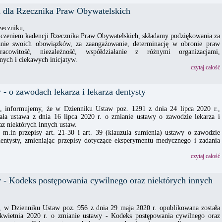
 dla Rzecznika Praw Obywatelskich
eczniku,
czeniem kadencji Rzecznika Praw Obywatelskich, składamy podziękowania za
nie swoich obowiązków, za zaangażowanie, determinację w obronie praw
pracowitość, niezależność, współdziałanie z różnymi organizacjami,
ych i ciekawych inicjatyw.
czytaj całość
- o zawodach lekarza i lekarza dentysty
, informujemy, że w Dzienniku Ustaw poz. 1291 z dnia 24 lipca 2020 r.,
ała ustawa z dnia 16 lipca 2020 r. o zmianie ustawy o zawodzie lekarza i
raz niektórych innych ustaw.
 m.in przepisy art. 21-30 i art. 39 (klauzula sumienia) ustawy o zawodzie
 dentysty, zmieniając przepisy dotyczące eksperymentu medycznego i zadania
czytaj całość
 - Kodeks postępowania cywilnego oraz niektórych innych
 w Dzienniku Ustaw poz. 956 z dnia 29 maja 2020 r. opublikowana została
kwietnia 2020 r. o zmianie ustawy - Kodeks postępowania cywilnego oraz