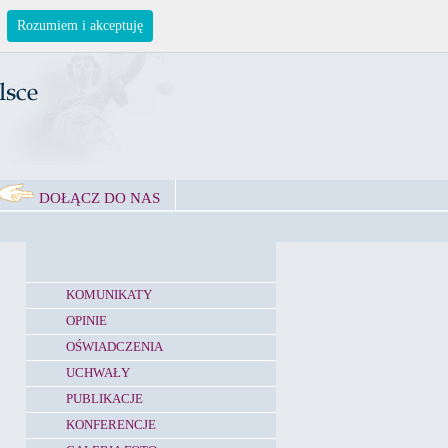
Rozumiem i akceptuję
DOŁĄCZ DO NAS
KOMUNIKATY
OPINIE
OŚWIADCZENIA
UCHWAŁY
PUBLIKACJE
KONFERENCJE