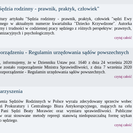
dzia rodzinny - prawnik, praktyk, człowiek"
tury artykułu "Sędzia rodzinny - prawnik, praktyk, człowiek "sędzi Ewy
nego w aktualnym numerze kwartalnika "Dziecko Krzywdzone". Autorka
my i trudności w codziennej pracy sędziego z różnych perspektyw: prawnych,
anizacyjnych i psychologicznych.
czytaj całość
orządzeniu - Regulamin urzędowania sądów powszechnych
, informujemy, że w Dzienniku Ustaw poz. 1640 z dnia 24 września 2020
e zostało rozporządzenie Ministra Sprawiedliwości, z dnia 7 września 2020
 rozporządzenie - Regulamin urzędowania sądów powszechnych.
czytaj całość
arzyszenia
zenia Sędziów Rodzinnych w Polsce wyraża zdecydowany sprzeciw wobec
łań Prokuratury i Centralnego Biura Antykorupcyjnego, mających na celu
 Pani Sędzi Beaty Morawiec oraz wymiaru sprawiedliwości. Publiczne
w oraz stosowane metody represji stanowią niedopuszczalną formę szykan
 sędziego.
czytaj całość