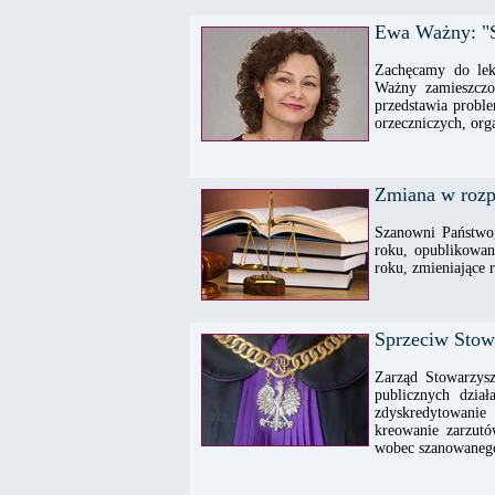
Ewa Ważny: "Sę
Zachęcamy do lek
Ważny zamieszczo
przedstawia proble
orzeczniczych, org
Zmiana w rozp
Szanowni Państwo
roku, opublikowan
roku, zmieniające
Sprzeciw Stow
Zarząd Stowarzys
publicznych dzia
zdyskredytowanie
kreowanie zarzutó
wobec szanowanego