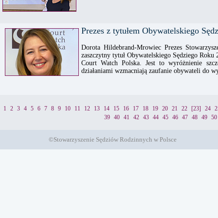
Prezes z tytułem Obywatelskiego Sęd
Dorota Hildebrand-Mrowiec Prezes Stowarzysz
zaszczytny tytuł Obywatelskiego Sędziego Roku 
Court Watch Polska. Jest to wyróżnienie szc
działaniami wzmacniają zaufanie obywateli do w
1
2
3
4
5
6
7
8
9
10
11
12
13
14
15
16
17
18
19
20
21
22
[23]
24
2
39
40
41
42
43
44
45
46
47
48
49
50
©Stowarzyszenie Sędziów Rodzinnych w Polsce