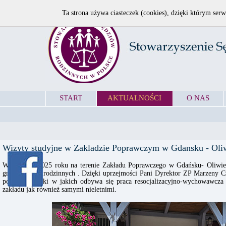
Ta strona używa ciasteczek (cookies), dzięki którym serw
START
AKTUALNOŚCI
O NAS
Wizyty studyjne w Zakladzie Poprawczym w Gdansku - Oli
W czerwcu 2025 roku na terenie Zakładu Poprawczego w Gdańsku- Oliwie 
grup sędziów rodzinnych . Dzięki uprzejmości Pani Dyrektor ZP Marzeny C
poznać warunki w jakich odbywa się praca resocjalizacyjno-wychowawcza 
zakładu jak również samymi nieletnimi.