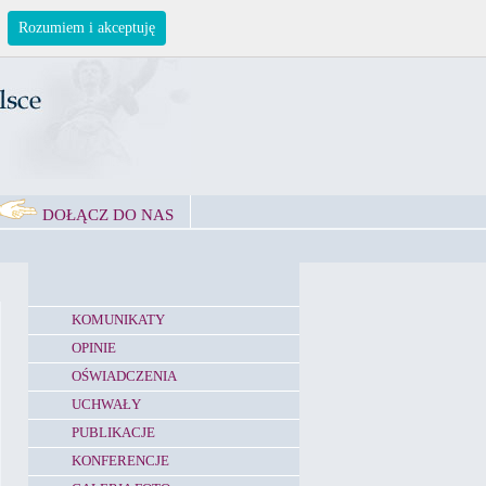
Rozumiem i akceptuję
DOŁĄCZ DO NAS
KOMUNIKATY
OPINIE
OŚWIADCZENIA
UCHWAŁY
PUBLIKACJE
KONFERENCJE