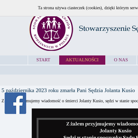
Ta strona używa ciasteczek (cookies), dzięki którym serw
START
AKTUALNOŚCI
O NAS
5 października 2023 roku zmarła Pani Sędzia Jolanta Kusio
Z żalem przyjmujemy wiadomość o śmierci Jolanty Kusio, sędzi w stanie s