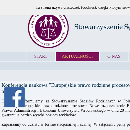
Ta strona używa ciasteczek (cookies), dzięki którym serw
START
AKTUALNOŚCI
O NAS
Konferencja naukowa "Europejskie prawo rodzinne procesow
ter"
Uprzejmie informujemy, że Stowarzyszenie Sędziów Rodzinnych w Polsc
naukowej "Europejskie prawo rodzinne procesowe. Nowe rozporządzenie Bru
Prawa, Administracji i Ekonomii Uniwersytetu Wrocławskiego w dniu 20 maj
gwarantują bardzo wysoki poziom wykładów.
Zapraszamy do udziału w formie stacjonarnej i zdalnej. W załączeniu pełny p