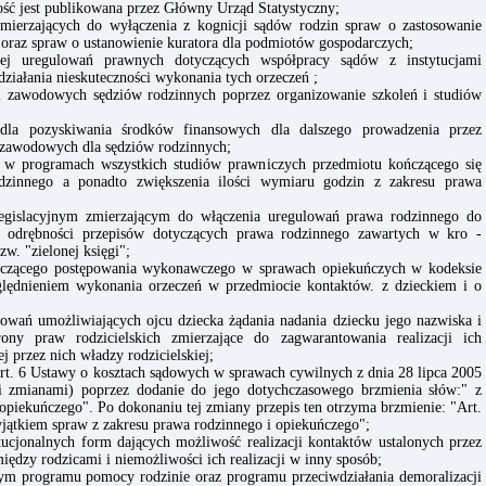
ść jest publikowana przez Główny Urząd Statystyczny;
 zmierzających do wyłączenia z kognicji sądów rodzin spraw o zastosowanie
raz spraw o ustanowienie kuratora dla podmiotów gospodarczych;
iej uregulowań prawnych dotyczących współpracy sądów z instytucjami
ziałania nieskuteczności wykonania tych orzeczeń ;
ji zawodowych sędziów rodzinnych poprzez organizowanie szkoleń i studiów
la pozyskiwania środków finansowych dla dalszego prowadzenia przez
ń zawodowych dla sędziów rodzinnych;
e w programach wszystkich studiów prawniczych przedmiotu kończącego się
dzinnego a ponadto zwiększenia ilości wymiaru godzin z zakresu prawa
legislacyjnym zmierzającym do włączenia uregulowań prawa rodzinnego do
 odrębności przepisów dotyczących prawa rodzinnego zawartych w kro -
w. "zielonej księgi";
tyczącego postępowania wykonawczego w sprawach opiekuńczych w kodeksie
lędnieniem wykonania orzeczeń w przedmiocie kontaktów. z dzieckiem i o
owań umożliwiających ojcu dziecka żądania nadania dziecku jego nazwiska i
ony praw rodzicielskich zmierzające do zagwarantowania realizacji ich
 przez nich władzy rodzicielskiej;
rt. 6 Ustawy o kosztach sądowych w sprawach cywilnych z dnia 28 lipca 2005
i zmianami) poprzez dodanie do jego dotychczasowego brzmienia słów:" z
opiekuńczego". Po dokonaniu tej zmiany przepis ten otrzyma brzmienie: "Art.
jątkiem spraw z zakresu prawa rodzinnego i opiekuńczego";
ucjonalnych form dających możliwość realizacji kontaktów ustalonych przez
między rodzicami i niemożliwości ich realizacji w inny sposób;
nym programu pomocy rodzinie oraz programu przeciwdziałania demoralizacji