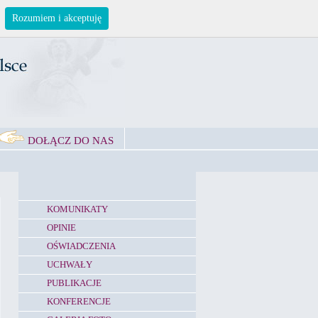
Rozumiem i akceptuję
DOŁĄCZ DO NAS
KOMUNIKATY
OPINIE
OŚWIADCZENIA
UCHWAŁY
PUBLIKACJE
KONFERENCJE