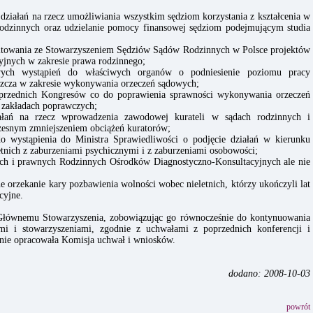
działań na rzecz umożliwiania wszystkim sędziom korzystania z kształcenia w
odzinnych oraz udzielanie pomocy finansowej sędziom podejmującym studia
ultowania ze Stowarzyszeniem Sędziów Sądów Rodzinnych w Polsce projektów
yjnych w zakresie prawa rodzinnego;
wych wystąpień do właściwych organów o podniesienie poziomu pracy
zcza w zakresie wykonywania orzeczeń sądowych;
oprzednich Kongresów co do poprawienia sprawności wykonywania orzeczeń
w zakładach poprawczych;
ałań na rzecz wprowadzenia zawodowej kurateli w sądach rodzinnych i
oczesnym zmniejszeniem obciążeń kuratorów;
o wystąpienia do Ministra Sprawiedliwości o podjęcie działań w kierunku
etnich z zaburzeniami psychicznymi i z zaburzeniami osobowości;
ych i prawnych Rodzinnych Ośrodków Diagnostyczno-Konsultacyjnych ale nie
ne orzekanie kary pozbawienia wolności wobec nieletnich, którzy ukończyli lat
cyjne.
łównemu Stowarzyszenia, zobowiązując go równocześnie do kontynuowania
ami i stowarzyszeniami, zgodnie z uchwałami z poprzednich konferencji i
śnie opracowała Komisja uchwał i wniosków.
dodano: 2008-10-03
powrót