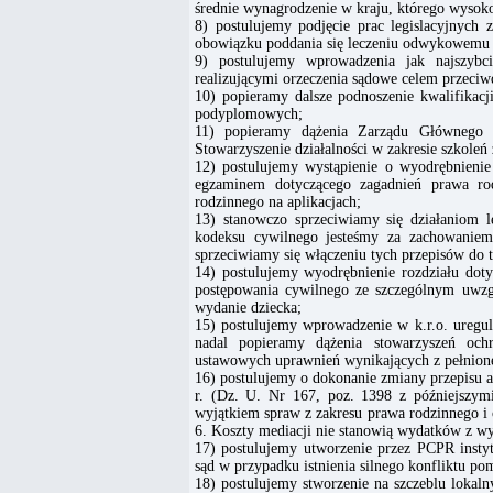
średnie wynagrodzenie w kraju, którego wysoko
8) postulujemy podjęcie prac legislacyjnych
obowiązku poddania się leczeniu odwykowemu o
9) postulujemy wprowadzenia jak najszybc
realizującymi orzeczenia sądowe celem przeciwd
10) popieramy dalsze podnoszenie kwalifikac
podyplomowych;
11) popieramy dążenia Zarządu Głównego d
Stowarzyszenie działalności w zakresie szkole
12) postulujemy wystąpienie o wyodrębnieni
egzaminem dotyczącego zagadnień prawa ro
rodzinnego na aplikacjach;
13) stanowczo sprzeciwiamy się działaniom 
kodeksu cywilnego jesteśmy za zachowaniem
sprzeciwiamy się włączeniu tych przepisów do tz
14) postulujemy wyodrębnienie rozdziału do
postępowania cywilnego ze szczególnym uwzg
wydanie dziecka;
15) postulujemy wprowadzenie w k.r.o. uregul
nadal popieramy dążenia stowarzyszeń ochr
ustawowych uprawnień wynikających z pełnionej
16) postulujemy o dokonanie zmiany przepisu a
r. (Dz. U. Nr 167, poz. 1398 z późniejszym
wyjątkiem spraw z zakresu prawa rodzinnego i 
6. Koszty mediacji nie stanowią wydatków z wy
17) postulujemy utworzenie przez PCPR instyt
sąd w przypadku istnienia silnego konfliktu po
18) postulujemy stworzenie na szczeblu lokal