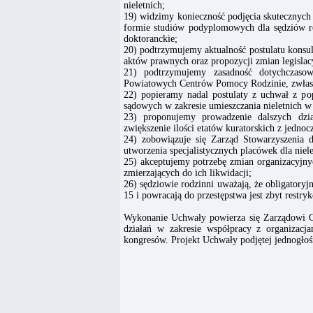
nieletnich;
19) widzimy konieczność podjęcia skutecznych 
formie studiów podyplomowych dla sędziów r
doktoranckie;
20) podtrzymujemy aktualność postulatu kons
aktów prawnych oraz propozycji zmian legislac
21) podtrzymujemy zasadność dotychczaso
Powiatowych Centrów Pomocy Rodzinie, zwłas
22) popieramy nadal postulaty z uchwał z p
sądowych w zakresie umieszczania nieletnich 
23) proponujemy prowadzenie dalszych dzi
zwiększenie ilości etatów kuratorskich z jedn
24) zobowiązuje się Zarząd Stowarzyszenia d
utworzenia specjalistycznych placówek dla niel
25) akceptujemy potrzebę zmian organizacyjn
zmierzających do ich likwidacji;
26) sędziowie rodzinni uważają, że obligatoryj
15 i powracają do przestępstwa jest zbyt restryk
Wykonanie Uchwały powierza się Zarządowi G
działań w zakresie współpracy z organizacj
kongresów. Projekt Uchwały podjętej jednogło