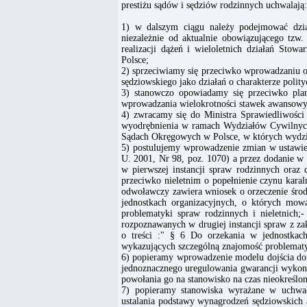
prestiżu sądów i sędziów rodzinnych uchwalają:
1) w dalszym ciągu należy podejmować dzia
niezależnie od aktualnie obowiązującego tzw
realizacji dążeń i wieloletnich działań Stow
Polsce;
2) sprzeciwiamy się przeciwko wprowadzaniu op
sędziowskiego jako działań o charakterze poli
3) stanowczo opowiadamy się przeciwko plan
wprowadzania wielokrotności stawek awansowy
4) zwracamy się do Ministra Sprawiedliwośc
wyodrębnienia w ramach Wydziałów Cywilnych 
Sądach Okręgowych w Polsce, w których wydział
5) postulujemy wprowadzenie zmian w ustawie
U. 2001, Nr 98, poz. 1070) a przez dodanie w 
w pierwszej instancji spraw rodzinnych oraz
przeciwko nieletnim o popełnienie czynu karal
odwoławczy zawiera wniosek o orzeczenie środ
jednostkach organizacyjnych, o których mow
problematyki spraw rodzinnych i nieletnich;
rozpoznawanych w drugiej instancji spraw z zak
o treści :" § 6 Do orzekania w jednostka
wykazujących szczególną znajomość problematyk
6) popieramy wprowadzenie modelu dojścia do
jednoznacznego uregulowania gwarancji wykon
powołania go na stanowisko na czas nieokreślo
7) popieramy stanowiska wyrażane w uchwa
ustalania podstawy wynagrodzeń sędziowskich 