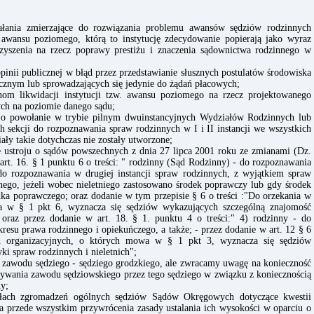
łania zmierzające do rozwiązania problemu awansów sędziów rodzinnych
. awansu poziomego, którą to instytucję zdecydowanie popierają jako wyraz
arzyszenia na rzecz poprawy prestiżu i znaczenia sądownictwa rodzinnego w
inii publicznej w błąd przez przedstawianie słusznych postulatów środowiska
tycznym lub sprowadzających się jedynie do żądań płacowych;
om likwidacji instytucji tzw. awansu poziomego na rzecz projektowanego
ch na poziomie danego sądu;
i o powołanie w trybie pilnym dwuinstancyjnych Wydziałów Rodzinnych lub
sekcji do rozpoznawania spraw rodzinnych w I i II instancji we wszystkich
y takie dotychczas nie zostały utworzone;
 ustroju o sądów powszechnych z dnia 27 lipca 2001 roku ze zmianami (Dz.
art. 16. § 1 punktu 6 o treści: " rodzinny (Sąd Rodzinny) - do rozpoznawania
 do rozpoznawania w drugiej instancji spraw rodzinnych, z wyjątkiem spraw
nego, jeżeli wobec nieletniego zastosowano środek poprawczy lub gdy środek
ka poprawczego; oraz dodanie w tym przepisie § 6 o treści :"Do orzekania w
a w § 1 pkt 6, wyznacza się sędziów wykazujących szczególną znajomość
- oraz przez dodanie w art. 18. § 1. punktu 4 o treści:" 4) rodzinny - do
resu prawa rodzinnego i opiekuńczego, a także; - przez dodanie w art. 12 § 6
ch organizacyjnych, o których mowa w § 1 pkt 3, wyznacza się sędziów
i spraw rodzinnych i nieletnich";
 zawodu sędziego - sędziego grodzkiego, ale zwracamy uwagę na konieczność
ywania zawodu sędziowskiego przez tego sędziego w związku z koniecznością
ny;
łach zgromadzeń ogólnych sędziów Sądów Okręgowych dotyczące kwestii
a przede wszystkim przywrócenia zasady ustalania ich wysokości w oparciu o