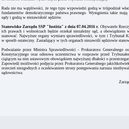
Rada nie ma wątpliwości, że tego typu wypowiedzi godzą w trójpodział wła
fundamentów demokratycznego państwa prawnego. Wystąpienia takie mają 
sądy i godzą w niezawisłość sędziów.
Stanowisko Zarządu SSP "Iustitia" z dnia 07.04.2016 r.
Obywatele Rzeczy
ich prawach i wolnościach będzie orzekał niezależny sąd, a obowiązkiem w
szanować. Najwyższe organy wymiaru sprawiedliwości, w tym i Trybunał Ko
w sposób ostateczny. Zasiadający w tych organach niezawiśli sędziowie sta
Podważanie przez Ministra Sprawiedliwości - Prokuratora Generalnego ost
Konstytucyjnego oraz odmowa uczestnictwa w rozprawie przed Trybunałe
ciążącym na nim ustawowym obowiązkiem najwyższej dbałości o przestrzegani
Zapowiedź możliwości podjęcia przez Prokuratora Generalnego jakichkolwi
orzeczeń niezgodnych z oczekiwaniem strony postępowania narusza niezbywal
sądownictwa.
Zarzą