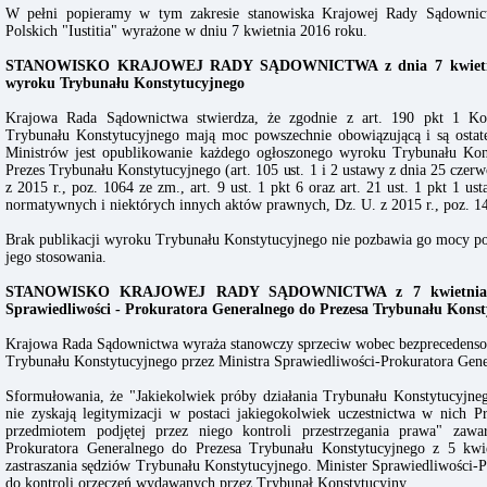
W pełni popieramy w tym zakresie stanowiska Krajowej Rady Sądownic
Polskich "Iustitia" wyrażone w dniu 7 kwietnia 2016 roku.
STANOWISKO KRAJOWEJ RADY SĄDOWNICTWA z dnia 7 kwietnia 20
wyroku Trybunału Konstytucyjnego
Krajowa Rada Sądownictwa stwierdza, że zgodnie z art. 190 pkt 1 Konst
Trybunału Konstytucyjnego mają moc powszechnie obowiązującą i są ost
Ministrów jest opublikowanie każdego ogłoszonego wyroku Trybunału Kons
Prezes Trybunału Konstytucyjnego (art. 105 ust. 1 i 2 ustawy z dnia 25 cze
z 2015 r., poz. 1064 ze zm., art. 9 ust. 1 pkt 6 oraz art. 21 ust. 1 pkt 1 u
normatywnych i niektórych innych aktów prawnych, Dz. U. z 2015 r., poz. 148
Brak publikacji wyroku Trybunału Konstytucyjnego nie pozbawia go mocy pow
jego stosowania.
STANOWISKO KRAJOWEJ RADY SĄDOWNICTWA z 7 kwietnia 2016
Sprawiedliwości - Prokuratora Generalnego do Prezesa Trybunału Konsty
Krajowa Rada Sądownictwa wyraża stanowczy sprzeciw wobec bezprecedenso
Trybunału Konstytucyjnego przez Ministra Sprawiedliwości-Prokuratora Gene
Sformułowania, że "Jakiekolwiek próby działania Trybunału Konstytucyjn
nie zyskają legitymizacji w postaci jakiegokolwiek uczestnictwa w nich P
przedmiotem podjętej przez niego kontroli przestrzegania prawa" zawa
Prokuratora Generalnego do Prezesa Trybunału Konstytucyjnego z 5 kwi
zastraszania sędziów Trybunału Konstytucyjnego. Minister Sprawiedliwości-
do kontroli orzeczeń wydawanych przez Trybunał Konstytucyjny.