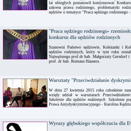
lat ubiegłych postanowił kontynuować Konkurs
zakresu prawa rodzinnego, problematyki rodz
sędziów o tematyce "Praca sędziego rodzinnego -
"Praca sędziego rodzinnego- rzemiosło
konkursu dla sędziów rodzinnych
Szanowni Państwo sędziowie, Koleżanki i Kol
sędziów rodzinnych, który w tym roku został
Najwęższego prof.dr hab. Małgorzaty Gersdorf 
prof. dr hab. Romana Hausera.
Warsztaty "Przeciwdziałanie dyskrymi
W dniu 27 kwietnia 2015 roku członkinie nasze
wzięły udział w warsztatach
Przeciwdziałani
Szkolenie dla sędziów rodzinnych.
Szkolenie po
Prawa Antydyskryminacyjnego - Karolina Kędzior
Wyrazy głębokiego współczucia dla 