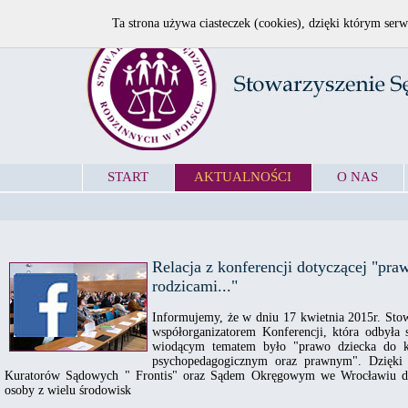
Ta strona używa ciasteczek (cookies), dzięki którym serw
START
AKTUALNOŚCI
O NAS
Relacja z konferencji dotyczącej "pra
rodzicami..."
Informujemy, że w dniu 17 kwietnia 2015r. Sto
współorganizatorem Konferencji, która odbył
wiodącym tematem było "prawo dziecka do ko
psychopedagogicznym oraz prawnym". Dzięki 
Kuratorów Sądowych " Frontis" oraz Sądem Okręgowym we Wrocławiu do 
osoby z wielu środowisk