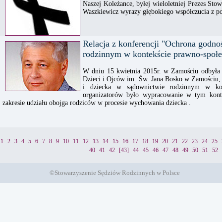
Naszej Koleżance, byłej wieloletniej Prezes St
Waszkiewicz wyrazy głębokiego współczucia z 
Relacja z konferencji "Ochrona godno
rodzinnym w kontekście prawno-społ
W dniu 15 kwietnia 2015r. w Zamościu odbyła 
Dzieci i Ojców im. Św. Jana Bosko w Zamościu, 
i dziecka w sądownictwie rodzinnym w kon
organizatorów było wypracowanie w tym kont
zakresie udziału obojga rodziców w procesie wychowania dziecka .
1
2
3
4
5
6
7
8
9
10
11
12
13
14
15
16
17
18
19
20
21
22
23
24
25
40
41
42
[43]
44
45
46
47
48
49
50
51
52
©Stowarzyszenie Sędziów Rodzinnych w Polsce