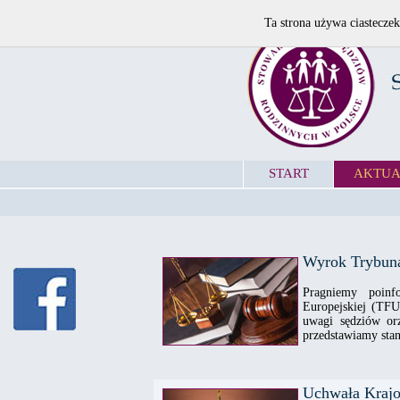
Ta strona używa ciasteczek
START
AKTUA
Wyrok Trybuna
Pragniemy poinf
Europejskiej (TF
uwagi sędziów or
przedstawiamy stan
Uchwała Krajo