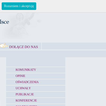
Rozumiem i akceptuję
DOŁĄCZ DO NAS
KOMUNIKATY
OPINIE
OŚWIADCZENIA
UCHWAŁY
PUBLIKACJE
KONFERENCJE