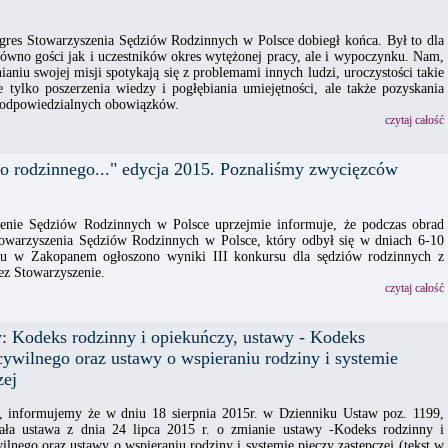
res Stowarzyszenia Sędziów Rodzinnych w Polsce dobiegł końca. Był to dla
równo gości jak i uczestników okres wytężonej pracy, ale i wypoczynku. Nam,
ianiu swojej misji spotykają się z problemami innych ludzi, uroczystości takie
 tylko poszerzenia wiedzy i pogłębiania umiejętności, ale także pozyskania
i odpowiedzialnych obowiązków.
czytaj całość
go rodzinnego..." edycja 2015. Poznaliśmy zwycięzców
enie Sędziów Rodzinnych w Polsce uprzejmie informuje, że podczas obrad
warzyszenia Sędziów Rodzinnych w Polsce, który odbył się w dniach 6-10
ku w Zakopanem ogłoszono wyniki III konkursu dla sędziów rodzinnych z
ez Stowarzyszenie.
czytaj całość
: Kodeks rodzinny i opiekuńczy, ustawy - Kodeks
ywilnego oraz ustawy o wspieraniu rodziny i systemie
zej
 informujemy że w dniu 18 sierpnia 2015r. w Dzienniku Ustaw poz. 1199,
ała ustawa z dnia 24 lipca 2015 r. o zmianie ustawy -Kodeks rodzinny i
lnego oraz ustawy o wspieraniu rodziny i systemie pieczy zastępczej (tekst w