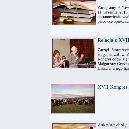
Zachęcamy Państwa
11 września 2015 
postanowienia wy
placówce opiekuńcz
Relacja z XVI
Zarząd Stowarzy
zorganizował w 
Kongres odbył się
Małgorzaty Gersdo
Hausera, a jego ha
XVII Kongres S
Zakończył się