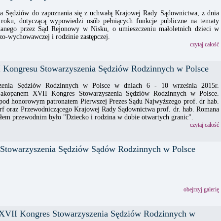
 Sędziów do zapoznania się z uchwałą Krajowej Rady Sądownictwa, z dnia
roku, dotyczącą wypowiedzi osób pełniących funkcje publiczne na tematy
danego przez Sąd Rejonowy w Nisku, o umieszczeniu małoletnich dzieci w
o-wychowawczej i rodzinie zastępczej.
czytaj całość
I Kongresu Stowarzyszenia Sędziów Rodzinnych w Polsce
szenia Sędziów Rodzinnych w Polsce w dniach 6 - 10 września 2015r.
Zakopanem XVII Kongres Stowarzyszenia Sędziów Rodzinnych w Polsce.
 pod honorowym patronatem Pierwszej Prezes Sądu Najwyższego prof. dr hab.
rf oraz Przewodniczącego Krajowej Rady Sądownictwa prof. dr. hab. Romana
słem przewodnim było "Dziecko i rodzina w dobie otwartych granic".
czytaj całość
towarzyszenia Sędziów Sądów Rodzinnych w Polsce
obejrzyj galerię
 XVII Kongres Stowarzyszenia Sędziów Rodzinnych w