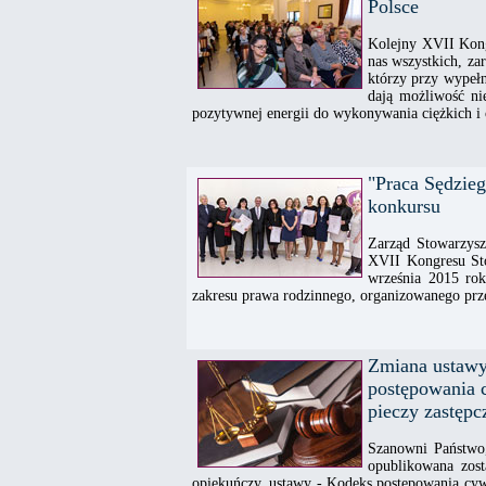
Polsce
Kolejny XVII Kong
nas wszystkich, za
którzy przy wypełn
dają możliwość nie
pozytywnej energii do wykonywania ciężkich 
"Praca Sędzie
konkursu
Zarząd Stowarzysz
XVII Kongresu Sto
września 2015 ro
zakresu prawa rodzinnego, organizowanego prz
Zmiana ustawy
postępowania c
pieczy zastępc
Szanowni Państwo,
opublikowana zost
opiekuńczy, ustawy - Kodeks postępowania cywi