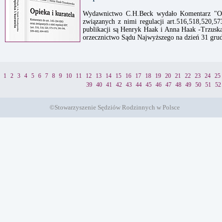
Wydawnictwo C.H.Beck wydało Komentarz "Opi
związanych z nimi regulacji art.516,518,520,5
publikacji są Henryk Haak i Anna Haak -Trzusk
orzecznictwo Sądu Najwyższego na dzień 31 grud
1
2
3
4
5
6
7
8
9
10
11
12
13
14
15
16
17
18
19
20
21
22
23
24
25
39
40
41
42
43
44
45
46
47
48
49
50
51
52
©Stowarzyszenie Sędziów Rodzinnych w Polsce