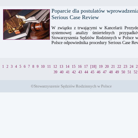
Poparcie dla postulatów wprowadzeni
Serious Case Review
W związku z trwającymi w Kancelarii Prezyde
systemowej analizy śmiertelnych przypad
Stowarzyszenia Sędziów Rodzinnych w Polsce w
Polsce odpowiednika procedury Serious Case Rev
1
2
3
4
5
6
7
8
9
10
11
12
13
14
15
16
17
[18]
19
20
21
22
23
24
2
39
40
41
42
43
44
45
46
47
48
49
50
51
52
©Stowarzyszenie Sędziów Rodzinnych w Polsce