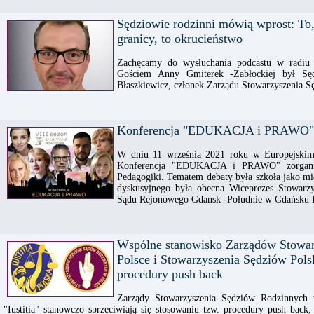
Sędziowie rodzinni mówią wprost: To, c
granicy, to okrucieństwo
Zachęcamy do wysłuchania podcastu w radiu
Gościem Anny Gmiterek -Zabłockiej był Sę
Błaszkiewicz, członek Zarządu Stowarzyszenia 
Konferencja "EDUKACJA i PRAWO"
W dniu 11 września 2021 roku w Europejskim
Konferencja "EDUKACJA i PRAWO" zorgani
Pedagogiki. Tematem debaty była szkoła jako mie
dyskusyjnego była obecna Wiceprezes Stowarz
Sądu Rejonowego Gdańsk -Południe w Gdańsku K
Wspólne stanowisko Zarządów Stowa
Polsce i Stowarzyszenia Sędziów Polsk
procedury push back
Zarządy Stowarzyszenia Sędziów Rodzinnych 
"Iustitia" stanowczo sprzeciwiają się stosowaniu tzw. procedury push back