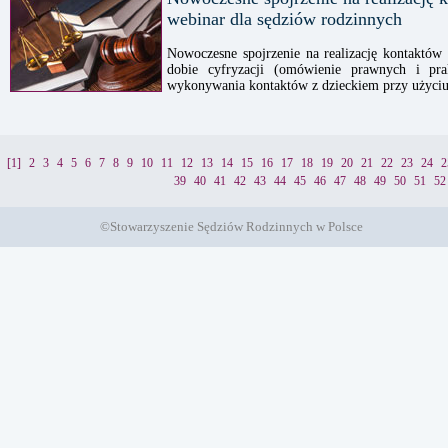
webinar dla sędziów rodzinnych
Nowoczesne spojrzenie na realizację kontaktów
dobie cyfryzacji (omówienie prawnych i prak
wykonywania kontaktów z dzieckiem przy użyciu
[1]
2
3
4
5
6
7
8
9
10
11
12
13
14
15
16
17
18
19
20
21
22
23
24
2
39
40
41
42
43
44
45
46
47
48
49
50
51
52
©Stowarzyszenie Sędziów Rodzinnych w Polsce