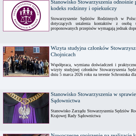
Stanowisko Stowarzyszenia odnośnie 
kodeks rodzinny i opiekuńczy
Stowarzyszenie Sędziów Rodzinnych w Polsc
dotyczących ustalenia kontaktów z osobą u
proponowanych przepisów wymagają jednak dop
Wizyta studyjna członków Stowarzysz
Chojnicach
Współpraca, wymiana doświadczeń i praktyczne 
wizyty studyjnej członków Stowarzyszenia Sęd
dniu 5 marca 2026 roku na terenie Schroniska dl
Stanowisko Stowarzyszenia w sprawi
Sądownictwa
Stanowisko Zarządu Stowarzyszenia Sędziów Ro
Krajowej Rady Sądownictwa
Nowoczesne spojrzenie na realizację 